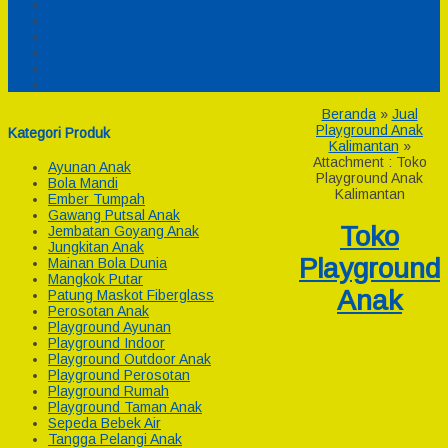
Pesanan
Cek Resi
Cek Biaya Kirim
Payment
Reseller
Afiliasi
Beranda
»
Jual
Playground Anak
Kategori Produk
Kalimantan
»
Attachment : Toko
Ayunan Anak
Playground Anak
Bola Mandi
Kalimantan
Ember Tumpah
Gawang Putsal Anak
Toko
Jembatan Goyang Anak
Jungkitan Anak
Playground
Mainan Bola Dunia
Mangkok Putar
Anak
Patung Maskot Fiberglass
Perosotan Anak
Playground Ayunan
Playground Indoor
Playground Outdoor Anak
Playground Perosotan
Playground Rumah
Playground Taman Anak
Sepeda Bebek Air
Tangga Pelangi Anak