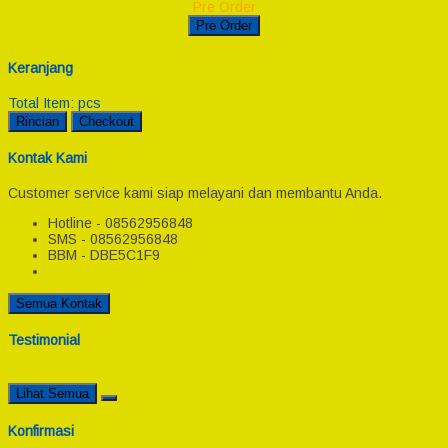
Pre Order
Pre Order
Keranjang
Total Item:
pcs
Rincian
Checkout
Kontak Kami
Customer service kami siap melayani dan membantu Anda.
Hotline - 08562956848
SMS - 08562956848
BBM - DBE5C1F9
Semua Kontak
Testimonial
Lihat Semua
Konfirmasi