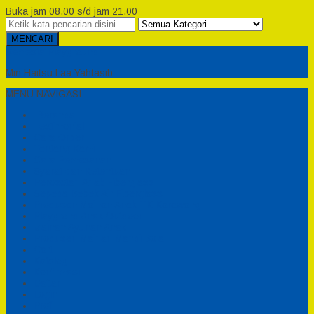
Buka jam 08.00 s/d jam 21.00
MENCARI
Semesta Playground
Min Haitsu Laa Yahtasib
MENU NAVIGASI
Beranda
Testimonial
Cara Order
Tentang Kami
Cara Pemesanan
Syarat dan Ketentuan
Perosotan Anak Fiberglass
Sepeda Bebek Air Fiberglass
Produsen Mainan Anak TK Karawang
Playgrond Anak Outdoor
Mainan Ayunan Anak
Produsen Mainan Mandi Bola
Cart
Katalog
Konfirmasi
Daftar
Login
Profil