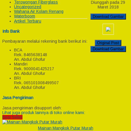
Terowongan Fiberglass
Diunggah pada 29
Uncategorized
Maret 2018
Wahana Air Kolam Renang
Waterboom
Download Gambar
Artikel Terbaru
Info Bank
Pembayaran melalui rekening bank berikut ini:
Original Post
Download Gambar
BCA
Rek.
8465638148
An. Abdul Ghofur
Mandiri
Rek.
9000041425217
An. Abdul Ghofur
BRI
Rek.
065101008499507
An. Abdul Ghofur
Jasa Pengiriman
Jasa pengiriman disupport oleh:
Lihat juga produk lainnya di toko online kami:
Best Seller
Mainan Mangkok Putar Murah