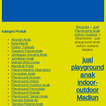
Pesanan
Cek Resi
Cek Biaya Kirim
Payment
Reseller
Afiliasi
Beranda
»
Jual
Playground Anak
Kategori Produk
Indoor-Outdoor
»
Attachment : jual
Ayunan Anak
playground anak
Bola Mandi
indoor-outdoor
Ember Tumpah
Madiun
Gawang Putsal Anak
Jembatan Goyang Anak
jual
Jungkitan Anak
Mainan Bola Dunia
playground
Mangkok Putar
Patung Maskot Fiberglass
anak
Perosotan Anak
Playground Ayunan
indoor-
Playground Indoor
Playground Outdoor Anak
outdoor
Playground Perosotan
Playground Rumah
Madiun
Playground Taman Anak
Sepeda Bebek Air
Tangga Pelangi Anak