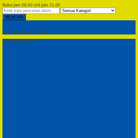
Buka jam 08.00 s/d jam 21.00
MENCARI
Semesta Playground
Min Haitsu Laa Yahtasib
MENU NAVIGASI
Beranda
Testimonial
Cara Order
Tentang Kami
Cara Pemesanan
Syarat dan Ketentuan
Perosotan Anak Fiberglass
Sepeda Bebek Air Fiberglass
Produsen Mainan Anak TK Karawang
Playgrond Anak Outdoor
Mainan Ayunan Anak
Produsen Mainan Mandi Bola
Cart
Katalog
Konfirmasi
Daftar
Login
Profil