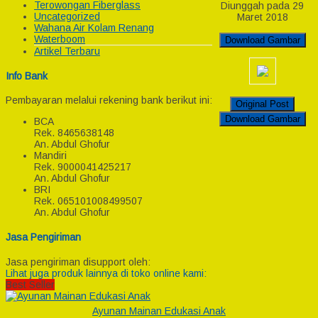
Terowongan Fiberglass
Diunggah pada 29
Uncategorized
Maret 2018
Wahana Air Kolam Renang
Waterboom
Download Gambar
Artikel Terbaru
Info Bank
Pembayaran melalui rekening bank berikut ini:
Original Post
Download Gambar
BCA
Rek.
8465638148
An. Abdul Ghofur
Mandiri
Rek.
9000041425217
An. Abdul Ghofur
BRI
Rek.
065101008499507
An. Abdul Ghofur
Jasa Pengiriman
Jasa pengiriman disupport oleh:
Lihat juga produk lainnya di toko online kami:
Best Seller
Ayunan Mainan Edukasi Anak