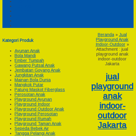
Pesanan
Cek Resi
Cek Biaya Kirim
Payment
Reseller
Afiliasi
Beranda
»
Jual
Playground Anak
Kategori Produk
Indoor-Outdoor
»
Attachment : jual
Ayunan Anak
playground anak
Bola Mandi
indoor-outdoor
Ember Tumpah
Jakarta
Gawang Putsal Anak
Jembatan Goyang Anak
jual
Jungkitan Anak
Mainan Bola Dunia
playground
Mangkok Putar
Patung Maskot Fiberglass
anak
Perosotan Anak
Playground Ayunan
indoor-
Playground Indoor
Playground Outdoor Anak
outdoor
Playground Perosotan
Playground Rumah
Jakarta
Playground Taman Anak
Sepeda Bebek Air
Tangga Pelangi Anak