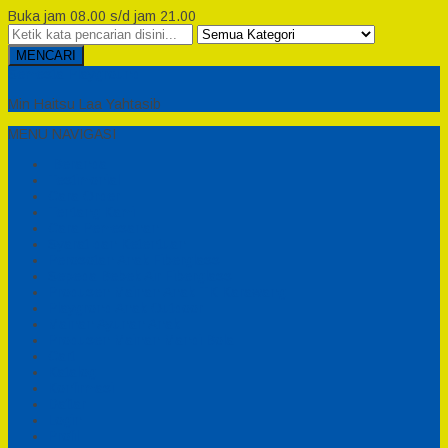
Buka jam 08.00 s/d jam 21.00
MENCARI
Semesta Playground
Min Haitsu Laa Yahtasib
MENU NAVIGASI
Beranda
Testimonial
Cara Order
Tentang Kami
Cara Pemesanan
Syarat dan Ketentuan
Perosotan Anak Fiberglass
Sepeda Bebek Air Fiberglass
Produsen Mainan Anak TK Karawang
Playgrond Anak Outdoor
Mainan Ayunan Anak
Produsen Mainan Mandi Bola
Cart
Katalog
Konfirmasi
Daftar
Login
Profil