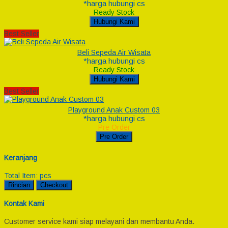
*harga hubungi cs
Ready Stock
Hubungi Kami
Best Seller
Beli Sepeda Air Wisata
*harga hubungi cs
Ready Stock
Hubungi Kami
Best Seller
Playground Anak Custom 03
*harga hubungi cs
Pre Order
Pre Order
Keranjang
Total Item:
pcs
Rincian
Checkout
Kontak Kami
Customer service kami siap melayani dan membantu Anda.