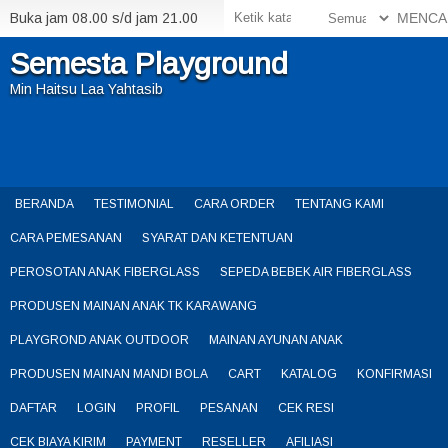
Buka jam 08.00 s/d jam 21.00
MENCA
Semesta Playground
Min Haitsu Laa Yahtasib
BERANDA
TESTIMONIAL
CARA ORDER
TENTANG KAMI
CARA PEMESANAN
SYARAT DAN KETENTUAN
PEROSOTAN ANAK FIBERGLASS
SEPEDA BEBEK AIR FIBERGLASS
PRODUSEN MAINAN ANAK TK KARAWANG
PLAYGROND ANAK OUTDOOR
MAINAN AYUNAN ANAK
PRODUSEN MAINAN MANDI BOLA
CART
KATALOG
KONFIRMASI
DAFTAR
LOGIN
PROFIL
PESANAN
CEK RESI
CEK BIAYA KIRIM
PAYMENT
RESELLER
AFILIASI