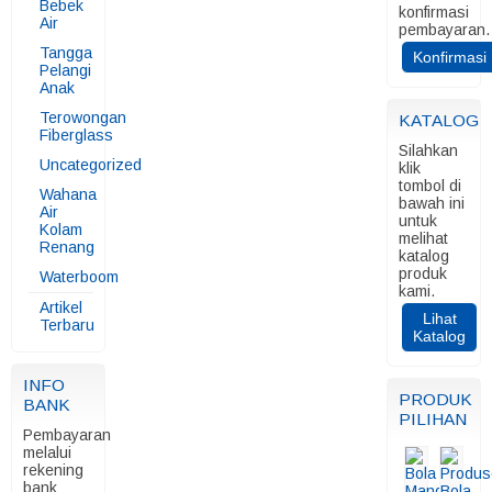
Bebek
konfirmasi
Air
pembayaran.
Tangga
Konfirmasi
Pelangi
Anak
Terowongan
KATALOG
Fiberglass
Silahkan
Uncategorized
klik
tombol di
Wahana
bawah ini
Air
untuk
Kolam
melihat
Renang
katalog
produk
Waterboom
kami.
Artikel
Lihat
Terbaru
Katalog
INFO
PRODUK
BANK
PILIHAN
Pembayaran
melalui
rekening
bank