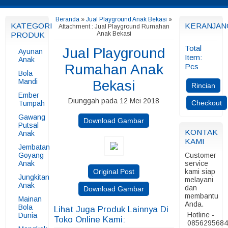
Beranda
»
Jual Playground Anak Bekasi
»
KATEGORI
KERANJAN
Attachment : Jual Playground Rumahan
Anak Bekasi
PRODUK
Total
Jual Playground
Ayunan
Item:
Anak
Rumahan Anak
Pcs
Bola
Mandi
Bekasi
Rincian
Ember
Diunggah pada 12 Mei 2018
Checkout
Tumpah
Gawang
Download Gambar
Putsal
KONTAK
Anak
KAMI
Jembatan
Goyang
Customer
Anak
service
Original Post
kami siap
Jungkitan
melayani
Anak
dan
Download Gambar
membantu
Mainan
Anda.
Bola
Lihat Juga Produk Lainnya Di
Hotline -
Dunia
Toko Online Kami:
085629568