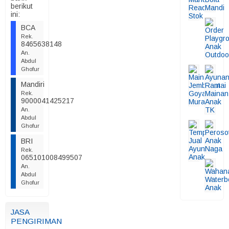
berikut
ini:
BCA
Rek.
8465638148
An.
Abdul
Ghofur
Mandiri
Rek.
9000041425217
An.
Abdul
Ghofur
BRI
Rek.
065101008499507
An.
Abdul
Ghofur
JASA
PENGIRIMAN