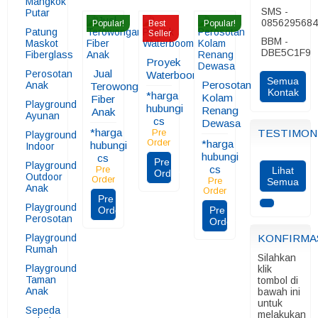
Mangkok
SMS -
Putar
085629568
Popular!
Best
Popular!
Patung
Seller
BBM -
Maskot
DBE5C1F9
Fiberglass
Proyek
Jual
Perosotan
Waterboom
Semua
Perosotan
Anak
Terowongan
Kontak
*harga
Kolam
Fiber
Playground
hubungi
Renang
Anak
Ayunan
cs
Dewasa
*harga
TESTIMON
Pre
Playground
Order
*harga
hubungi
Indoor
hubungi
cs
Pre
Playground
cs
Pre
Lihat
Order
Outdoor
Order
Pre
Semua
Anak
Order
Pre
Playground
Order
Pre
Perosotan
Order
Playground
KONFIRMA
Rumah
Silahkan
Playground
klik
Taman
tombol di
Anak
bawah ini
untuk
Sepeda
melakukan