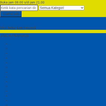
Buka jam 08.00 s/d jam 21.00
MENCARI
Semesta Playground
Min Haitsu Laa Yahtasib
MENU NAVIGASI
Beranda
Testimonial
Cara Order
Tentang Kami
Cara Pemesanan
Syarat dan Ketentuan
Perosotan Anak Fiberglass
Sepeda Bebek Air Fiberglass
Produsen Mainan Anak TK Karawang
Playgrond Anak Outdoor
Mainan Ayunan Anak
Produsen Mainan Mandi Bola
Cart
Katalog