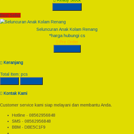
Ready Stock
Lihat Detail
Best Seller
Seluncuran Anak Kolam Renang
*harga hubungi cs
Pre Order
Pre Order
Keranjang
Total Item:
pcs
Rincian
Checkout
Kontak Kami
Customer service kami siap melayani dan membantu Anda.
Hotline - 08562956848
SMS - 08562956848
BBM - DBE5C1F9