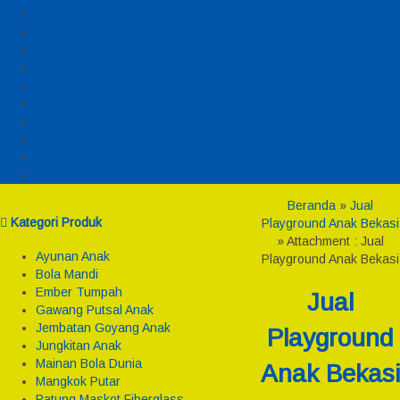
Konfirmasi
Daftar
Login
Profil
Pesanan
Cek Resi
Cek Biaya Kirim
Payment
Reseller
Afiliasi
Beranda
»
Jual
Kategori Produk
Playground Anak Bekasi
» Attachment : Jual
Ayunan Anak
Playground Anak Bekasi
Bola Mandi
Ember Tumpah
Jual
Gawang Putsal Anak
Jembatan Goyang Anak
Playground
Jungkitan Anak
Mainan Bola Dunia
Anak Bekasi
Mangkok Putar
Patung Maskot Fiberglass