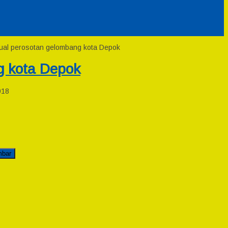
jual perosotan gelombang kota Depok
g kota Depok
018
mbar