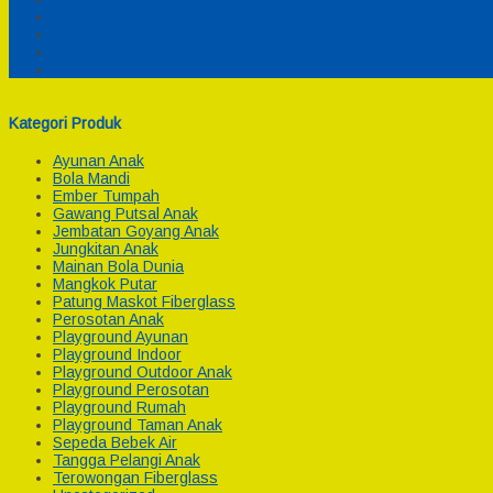
Cek Biaya Kirim
Payment
Reseller
Afiliasi
Kategori Produk
Ayunan Anak
Bola Mandi
Ember Tumpah
Gawang Putsal Anak
Jembatan Goyang Anak
Jungkitan Anak
Mainan Bola Dunia
Mangkok Putar
Patung Maskot Fiberglass
Perosotan Anak
Playground Ayunan
Playground Indoor
Playground Outdoor Anak
Playground Perosotan
Playground Rumah
Playground Taman Anak
Sepeda Bebek Air
Tangga Pelangi Anak
Terowongan Fiberglass