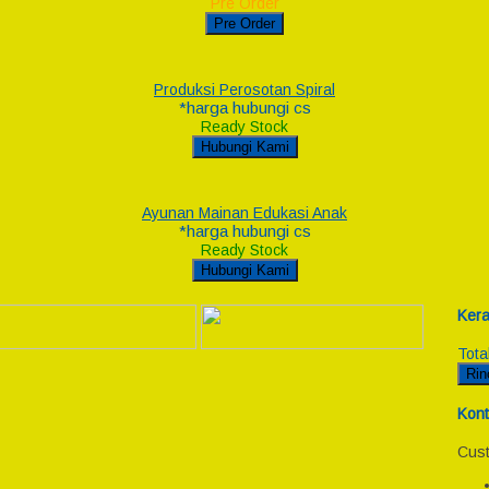
Pre Order
Pre Order
Produksi Perosotan Spiral
*harga hubungi cs
Ready Stock
Hubungi Kami
Ayunan Mainan Edukasi Anak
*harga hubungi cs
Ready Stock
Hubungi Kami
Kera
Tota
Rin
Kont
Cust