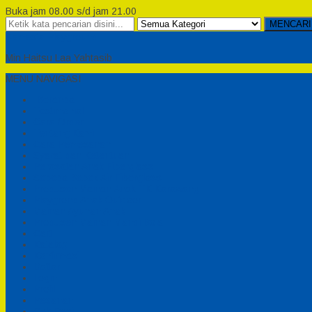
Buka jam 08.00 s/d jam 21.00
MENCARI
Semesta Playground
Min Haitsu Laa Yahtasib
MENU NAVIGASI
Beranda
Testimonial
Cara Order
Tentang Kami
Cara Pemesanan
Syarat dan Ketentuan
Perosotan Anak Fiberglass
Sepeda Bebek Air Fiberglass
Produsen Mainan Anak TK Karawang
Playgrond Anak Outdoor
Mainan Ayunan Anak
Produsen Mainan Mandi Bola
Cart
Katalog
Konfirmasi
Daftar
Login
Profil
Pesanan
Cek Resi