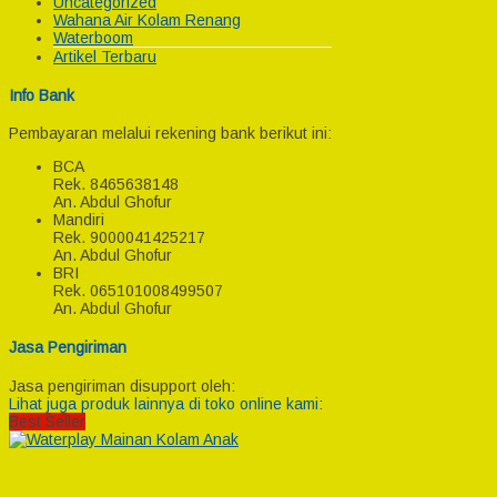
Uncategorized
Wahana Air Kolam Renang
Waterboom
Artikel Terbaru
Info Bank
Pembayaran melalui rekening bank berikut ini:
BCA
Rek.
8465638148
An. Abdul Ghofur
Mandiri
Rek.
9000041425217
An. Abdul Ghofur
BRI
Rek.
065101008499507
An. Abdul Ghofur
Jasa Pengiriman
Jasa pengiriman disupport oleh:
Lihat juga produk lainnya di toko online kami:
Best Seller