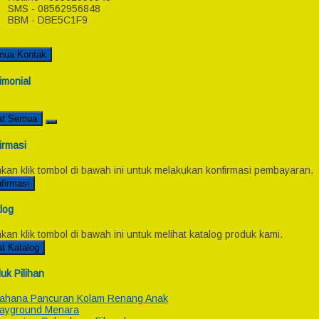
SMS - 08562956848
BBM - DBE5C1F9
mua Kontak
imonial
at Semua
irmasi
hkan klik tombol di bawah ini untuk melakukan konfirmasi pembayaran.
firmasi
log
hkan klik tombol di bawah ini untuk melihat katalog produk kami.
at Katalog
uk Pilihan