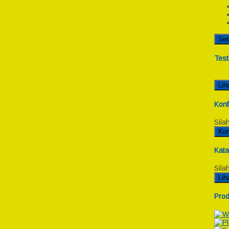
Se
Test
Lih
Konf
Sila
Kon
Kata
Sila
Lih
Prod