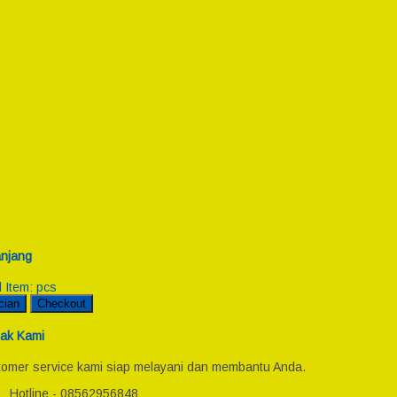
njang
l Item:
pcs
cian
Checkout
ak Kami
omer service kami siap melayani dan membantu Anda.
Hotline - 08562956848