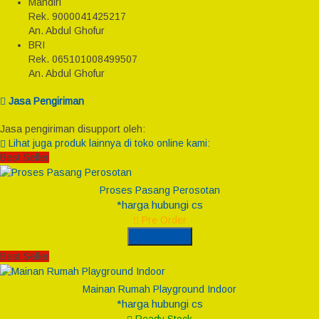
Mandiri
Rek.
9000041425217
An. Abdul Ghofur
BRI
Rek.
065101008499507
An. Abdul Ghofur
Jasa Pengiriman
Jasa pengiriman disupport oleh:
Lihat juga produk lainnya di toko online kami:
Best Seller
Proses Pasang Perosotan
*harga hubungi cs
Pre Order
Pre Order
Best Seller
Mainan Rumah Playground Indoor
*harga hubungi cs