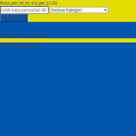
Buka jam 08.00 s/d jam 21.00
MENCARI
Semesta Playground
Min Haitsu Laa Yahtasib
MENU NAVIGASI
Beranda
Testimonial
Cara Order
Tentang Kami
Cara Pemesanan
Syarat dan Ketentuan
Perosotan Anak Fiberglass
Sepeda Bebek Air Fiberglass
Produsen Mainan Anak TK Karawang
Playgrond Anak Outdoor
Mainan Ayunan Anak
Produsen Mainan Mandi Bola
Cart
Katalog