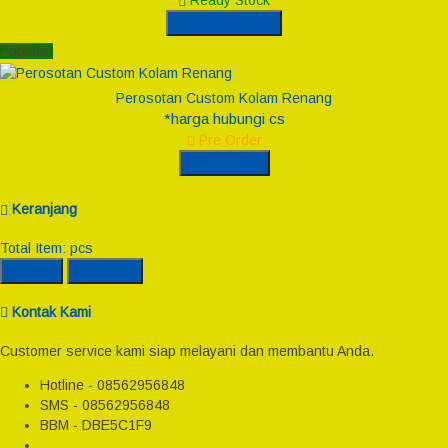
Ready Stock
Hubungi Kami
Popular!
Perosotan Custom Kolam Renang
*harga hubungi cs
Pre Order
Pre Order
Keranjang
Total Item:
pcs
Rincian
Checkout
Kontak Kami
Customer service kami siap melayani dan membantu Anda.
Hotline - 08562956848
SMS - 08562956848
BBM - DBE5C1F9