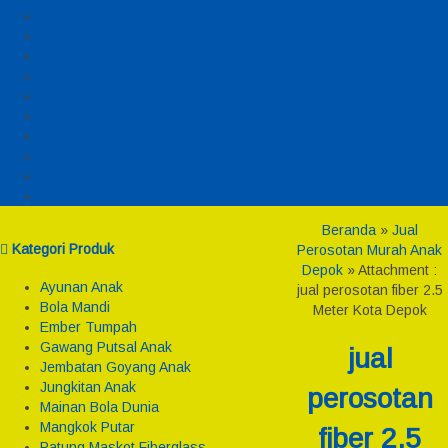
Konfirmasi
Daftar
Login
Profil
Pesanan
Cek Resi
Cek Biaya Kirim
Payment
Reseller
Afiliasi
Beranda
»
Jual
Kategori Produk
Perosotan Murah Anak
Depok
» Attachment :
Ayunan Anak
jual perosotan fiber 2.5
Bola Mandi
Meter Kota Depok
Ember Tumpah
Gawang Putsal Anak
jual
Jembatan Goyang Anak
Jungkitan Anak
perosotan
Mainan Bola Dunia
Mangkok Putar
fiber 2.5
Patung Maskot Fiberglass