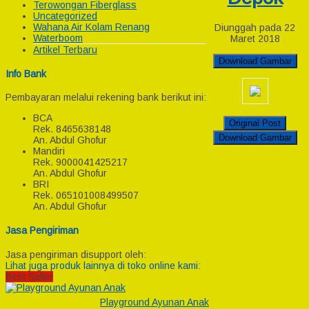
Terowongan Fiberglass
Uncategorized
Wahana Air Kolam Renang
Diunggah pada 22
Waterboom
Maret 2018
Artikel Terbaru
Download Gambar
Info Bank
Pembayaran melalui rekening bank berikut ini:
BCA
Original Post
Rek.
8465638148
Download Gambar
An. Abdul Ghofur
Mandiri
Rek.
9000041425217
An. Abdul Ghofur
BRI
Rek.
065101008499507
An. Abdul Ghofur
Jasa Pengiriman
Jasa pengiriman disupport oleh:
Lihat juga produk lainnya di toko online kami:
Best Seller
Playground Ayunan Anak