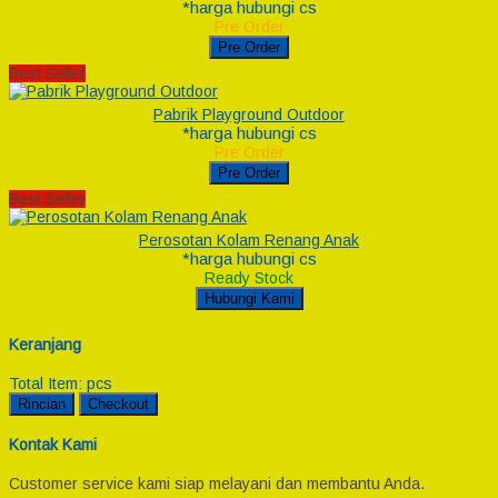
*harga hubungi cs
Pre Order
Pre Order
Best Seller
Pabrik Playground Outdoor
*harga hubungi cs
Pre Order
Pre Order
Best Seller
Perosotan Kolam Renang Anak
*harga hubungi cs
Ready Stock
Hubungi Kami
Keranjang
Total Item:
pcs
Rincian
Checkout
Kontak Kami
Customer service kami siap melayani dan membantu Anda.