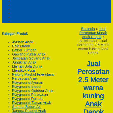
Pesanan
Cek Resi
Cek Biaya Kirim
Payment
Reseller
Afiliasi
Beranda
»
Jual
Perosotan Murah
Kategori Produk
Anak Depok
»
Attachment : Jual
Ayunan Anak
Perosotan 2.5 Meter
Bola Mandi
warna kuning Anak
Ember Tumpah
Depok
Gawang Putsal Anak
Jembatan Goyang Anak
Jual
Jungkitan Anak
Mainan Bola Dunia
Perosotan
Mangkok Putar
Patung Maskot Fiberglass
2.5 Meter
Perosotan Anak
Playground Ayunan
warna
Playground Indoor
Playground Outdoor Anak
kuning
Playground Perosotan
Playground Rumah
Anak
Playground Taman Anak
Sepeda Bebek Air
Depok
Tangga Pelangi Anak