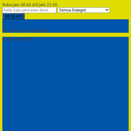
Buka jam 08.00 s/d jam 21.00
MENCARI
Semesta Playground
Min Haitsu Laa Yahtasib
MENU NAVIGASI
Beranda
Testimonial
Cara Order
Tentang Kami
Cara Pemesanan
Syarat dan Ketentuan
Perosotan Anak Fiberglass
Sepeda Bebek Air Fiberglass
Produsen Mainan Anak TK Karawang
Playgrond Anak Outdoor
Mainan Ayunan Anak
Produsen Mainan Mandi Bola
Cart
Katalog
Konfirmasi
Daftar
Login
Profil