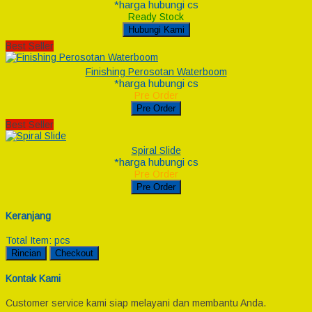
*harga hubungi cs
Ready Stock
Hubungi Kami
Best Seller
Finishing Perosotan Waterboom
*harga hubungi cs
Pre Order
Pre Order
Best Seller
Spiral Slide
*harga hubungi cs
Pre Order
Pre Order
Keranjang
Total Item:
pcs
Rincian
Checkout
Kontak Kami
Customer service kami siap melayani dan membantu Anda.