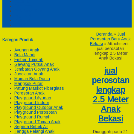
Pesanan
Cek Resi
Cek Biaya Kirim
Payment
Reseller
Afiliasi
Beranda
»
Jual
Perosotan Baru Anak
Kategori Produk
Bekasi
» Attachment :
jual perosotan
Ayunan Anak
lengkap 2.5 Meter
Bola Mandi
Anak Bekasi
Ember Tumpah
Gawang Putsal Anak
jual
Jembatan Goyang Anak
Jungkitan Anak
perosotan
Mainan Bola Dunia
Mangkok Putar
lengkap
Patung Maskot Fiberglass
Perosotan Anak
2.5 Meter
Playground Ayunan
Playground Indoor
Anak
Playground Outdoor Anak
Playground Perosotan
Bekasi
Playground Rumah
Playground Taman Anak
Sepeda Bebek Air
Tangga Pelangi Anak
Diunggah pada 21