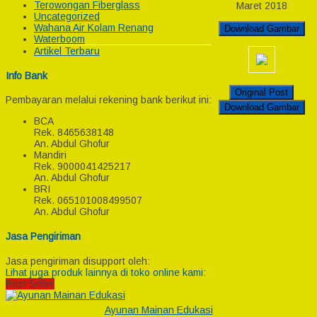
Terowongan Fiberglass
Maret 2018
Uncategorized
Wahana Air Kolam Renang
Download Gambar
Waterboom
Artikel Terbaru
Info Bank
Original Post
Pembayaran melalui rekening bank berikut ini:
Download Gambar
BCA
Rek.
8465638148
An. Abdul Ghofur
Mandiri
Rek.
9000041425217
An. Abdul Ghofur
BRI
Rek.
065101008499507
An. Abdul Ghofur
Jasa Pengiriman
Jasa pengiriman disupport oleh:
Lihat juga produk lainnya di toko online kami:
Best Seller
Ayunan Mainan Edukasi