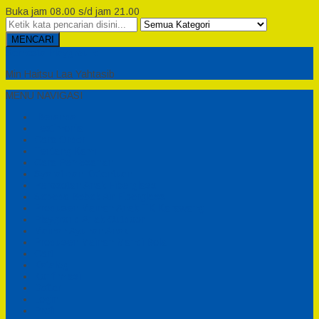
Buka jam 08.00 s/d jam 21.00
MENCARI
Semesta Playground
Min Haitsu Laa Yahtasib
MENU NAVIGASI
Beranda
Testimonial
Cara Order
Tentang Kami
Cara Pemesanan
Syarat dan Ketentuan
Perosotan Anak Fiberglass
Sepeda Bebek Air Fiberglass
Produsen Mainan Anak TK Karawang
Playgrond Anak Outdoor
Mainan Ayunan Anak
Produsen Mainan Mandi Bola
Cart
Katalog
Konfirmasi
Daftar
Login
Profil