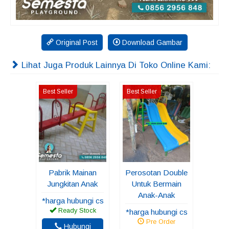
Original Post
Download Gambar
Lihat Juga Produk Lainnya Di Toko Online Kami:
Best Seller
Best Seller
Pabrik Mainan
Perosotan Double
Jungkitan Anak
Untuk Bermain
Anak-Anak
*harga hubungi cs
Ready Stock
*harga hubungi cs
Pre Order
Hubungi