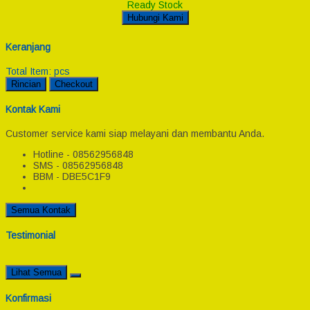
Ready Stock
Hubungi Kami
Keranjang
Total Item:
pcs
Rincian
Checkout
Kontak Kami
Customer service kami siap melayani dan membantu Anda.
Hotline - 08562956848
SMS - 08562956848
BBM - DBE5C1F9
Semua Kontak
Testimonial
Lihat Semua
Konfirmasi