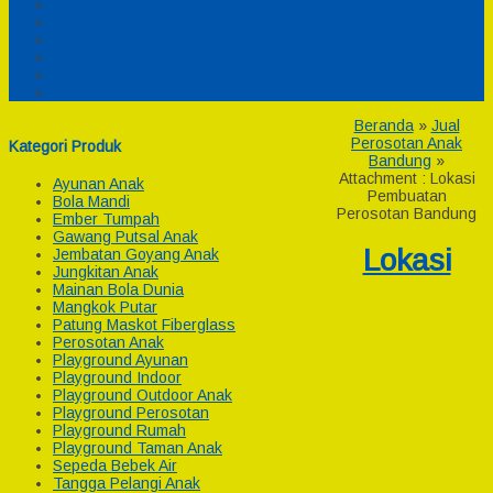
Pesanan
Cek Resi
Cek Biaya Kirim
Payment
Reseller
Afiliasi
Beranda
»
Jual
Perosotan Anak
Kategori Produk
Bandung
»
Attachment : Lokasi
Ayunan Anak
Pembuatan
Bola Mandi
Perosotan Bandung
Ember Tumpah
Gawang Putsal Anak
Lokasi
Jembatan Goyang Anak
Jungkitan Anak
Mainan Bola Dunia
Mangkok Putar
Patung Maskot Fiberglass
Perosotan Anak
Playground Ayunan
Playground Indoor
Playground Outdoor Anak
Playground Perosotan
Playground Rumah
Playground Taman Anak
Sepeda Bebek Air
Tangga Pelangi Anak