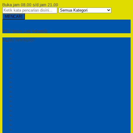
Buka jam 08.00 s/d jam 21.00
MENCARI
Semesta Playground
Min Haitsu Laa Yahtasib
MENU NAVIGASI
Beranda
Testimonial
Cara Order
Tentang Kami
Cara Pemesanan
Syarat dan Ketentuan
Perosotan Anak Fiberglass
Sepeda Bebek Air Fiberglass
Produsen Mainan Anak TK Karawang
Playgrond Anak Outdoor
Mainan Ayunan Anak
Produsen Mainan Mandi Bola
Cart
Katalog
Konfirmasi
Daftar
Login
Profil