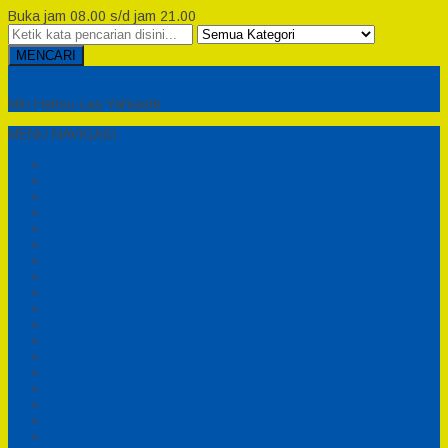
Buka jam 08.00 s/d jam 21.00
MENCARI
Semesta Playground
Min Haitsu Laa Yahtasib
MENU NAVIGASI
Beranda
Testimonial
Cara Order
Tentang Kami
Cara Pemesanan
Syarat dan Ketentuan
Perosotan Anak Fiberglass
Sepeda Bebek Air Fiberglass
Produsen Mainan Anak TK Karawang
Playgrond Anak Outdoor
Mainan Ayunan Anak
Produsen Mainan Mandi Bola
Cart
Katalog
Konfirmasi
Daftar
Login
Profil