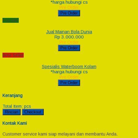
*harga hubungi cs
Pre Order
Pre Order
Popular!
Jual Mainan Bola Dunia
Rp 3.000.000
Pre Order
Pre Order
Best Seller
Spesialis Waterboom Kolam
*harga hubungi cs
Pre Order
Pre Order
Keranjang
Total Item:
pcs
Rincian
Checkout
Kontak Kami
Customer service kami siap melayani dan membantu Anda.