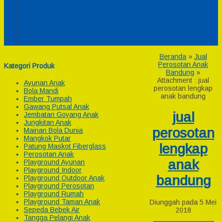
Pesanan
Cek Resi
Cek Biaya Kirim
Payment
Reseller
Afiliasi
Beranda
»
Jual
Perosotan Anak
Kategori Produk
Bandung
»
Attachment : jual
Ayunan Anak
perosotan lengkap
Bola Mandi
anak bandung
Ember Tumpah
Gawang Putsal Anak
jual
Jembatan Goyang Anak
Jungkitan Anak
perosotan
Mainan Bola Dunia
Mangkok Putar
lengkap
Patung Maskot Fiberglass
Perosotan Anak
anak
Playground Ayunan
Playground Indoor
bandung
Playground Outdoor Anak
Playground Perosotan
Playground Rumah
Playground Taman Anak
Diunggah pada 5 Mei
Sepeda Bebek Air
2018
Tangga Pelangi Anak