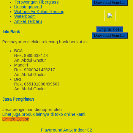
Terowongan Fiberglass
Download Gambar
Uncategorized
Wahana Air Kolam Renang
Waterboom
Artikel Terbaru
Original Post
Info Bank
Download Gambar
Pembayaran melalui rekening bank berikut ini:
BCA
Rek.
8465638148
An. Abdul Ghofur
Mandiri
Rek.
9000041425217
An. Abdul Ghofur
BRI
Rek.
065101008499507
An. Abdul Ghofur
Jasa Pengiriman
Jasa pengiriman disupport oleh:
Lihat juga produk lainnya di toko online kami:
Limited Edition
Playground Anak Indoor 02