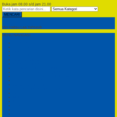
Buka jam 08.00 s/d jam 21.00
MENCARI
Semesta Playground
Min Haitsu Laa Yahtasib
MENU NAVIGASI
Beranda
Testimonial
Cara Order
Tentang Kami
Cara Pemesanan
Syarat dan Ketentuan
Perosotan Anak Fiberglass
Sepeda Bebek Air Fiberglass
Produsen Mainan Anak TK Karawang
Playgrond Anak Outdoor
Mainan Ayunan Anak
Produsen Mainan Mandi Bola
Cart
Katalog
Konfirmasi
Daftar
Login
Profil