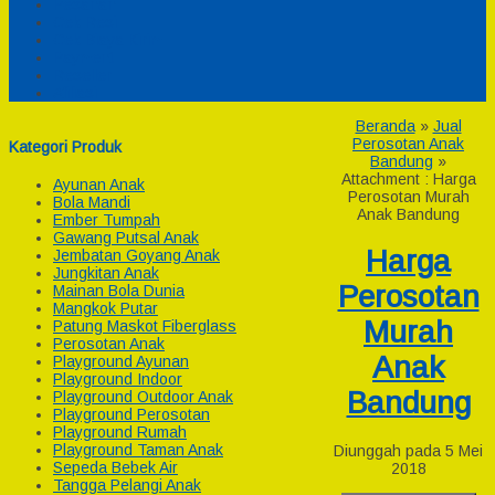
Pesanan
Cek Resi
Cek Biaya Kirim
Payment
Reseller
Afiliasi
Beranda
»
Jual
Perosotan Anak
Kategori Produk
Bandung
»
Attachment : Harga
Ayunan Anak
Perosotan Murah
Bola Mandi
Anak Bandung
Ember Tumpah
Gawang Putsal Anak
Harga
Jembatan Goyang Anak
Jungkitan Anak
Perosotan
Mainan Bola Dunia
Mangkok Putar
Murah
Patung Maskot Fiberglass
Perosotan Anak
Anak
Playground Ayunan
Playground Indoor
Bandung
Playground Outdoor Anak
Playground Perosotan
Playground Rumah
Playground Taman Anak
Diunggah pada 5 Mei
Sepeda Bebek Air
2018
Tangga Pelangi Anak