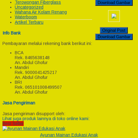
Terowongan Fiberglass
Download Gambar
Uncategorized
Wahana Air Kolam Renang
Waterboom
Artikel Terbaru
Original Post
Info Bank
Download Gambar
Pembayaran melalui rekening bank berikut ini:
BCA
Rek.
8465638148
An. Abdul Ghofur
Mandiri
Rek.
9000041425217
An. Abdul Ghofur
BRI
Rek.
065101008499507
An. Abdul Ghofur
Jasa Pengiriman
Jasa pengiriman disupport oleh:
Lihat juga produk lainnya di toko online kami:
Best Seller
Ayunan Mainan Edukasi Anak