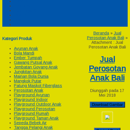
Pesanan
Cek Resi
Cek Biaya Kirim
Payment
Reseller
Afiliasi
Beranda
»
Jual
Perosotan Anak Bali
»
Kategori Produk
Attachment : Jual
Perosotan Anak Bali
Ayunan Anak
Bola Mandi
Jual
Ember Tumpah
Gawang Putsal Anak
Perosotan
Jembatan Goyang Anak
Jungkitan Anak
Anak Bali
Mainan Bola Dunia
Mangkok Putar
Patung Maskot Fiberglass
Perosotan Anak
Diunggah pada 17
Playground Ayunan
Mei 2018
Playground Indoor
Playground Outdoor Anak
Download Gambar
Playground Perosotan
Playground Rumah
Playground Taman Anak
Sepeda Bebek Air
Tangga Pelangi Anak