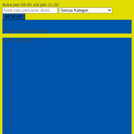
Buka jam 08.00 s/d jam 21.00
MENCARI
Semesta Playground
Min Haitsu Laa Yahtasib
MENU NAVIGASI
Beranda
Testimonial
Cara Order
Tentang Kami
Cara Pemesanan
Syarat dan Ketentuan
Perosotan Anak Fiberglass
Sepeda Bebek Air Fiberglass
Produsen Mainan Anak TK Karawang
Playgrond Anak Outdoor
Mainan Ayunan Anak
Produsen Mainan Mandi Bola
Cart
Katalog
Konfirmasi
Daftar
Login
Profil