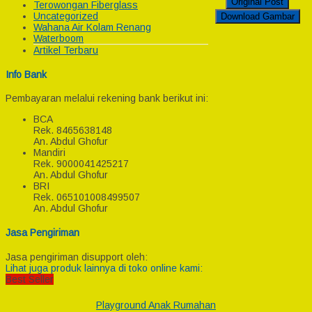
Original Post
Terowongan Fiberglass
Uncategorized
Download Gambar
Wahana Air Kolam Renang
Waterboom
Artikel Terbaru
Info Bank
Pembayaran melalui rekening bank berikut ini:
BCA
Rek.
8465638148
An. Abdul Ghofur
Mandiri
Rek.
9000041425217
An. Abdul Ghofur
BRI
Rek.
065101008499507
An. Abdul Ghofur
Jasa Pengiriman
Jasa pengiriman disupport oleh:
Lihat juga produk lainnya di toko online kami:
Best Seller
Playground Anak Rumahan