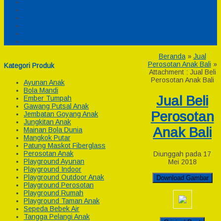
Pesanan
Cek Resi
Cek Biaya Kirim
Payment
Reseller
Afiliasi
Beranda
»
Jual
Perosotan Anak Bali
»
Kategori Produk
Attachment : Jual Beli
Perosotan Anak Bali
Ayunan Anak
Bola Mandi
Jual Beli
Ember Tumpah
Gawang Putsal Anak
Perosotan
Jembatan Goyang Anak
Jungkitan Anak
Anak Bali
Mainan Bola Dunia
Mangkok Putar
Patung Maskot Fiberglass
Perosotan Anak
Diunggah pada 17
Playground Ayunan
Mei 2018
Playground Indoor
Playground Outdoor Anak
Download Gambar
Playground Perosotan
Playground Rumah
Playground Taman Anak
Sepeda Bebek Air
Tangga Pelangi Anak