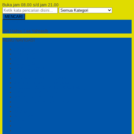
Buka jam 08.00 s/d jam 21.00
MENCARI
Semesta Playground
Min Haitsu Laa Yahtasib
MENU NAVIGASI
Beranda
Testimonial
Cara Order
Tentang Kami
Cara Pemesanan
Syarat dan Ketentuan
Perosotan Anak Fiberglass
Sepeda Bebek Air Fiberglass
Produsen Mainan Anak TK Karawang
Playgrond Anak Outdoor
Mainan Ayunan Anak
Produsen Mainan Mandi Bola
Cart
Katalog
Konfirmasi
Daftar
Login
Profil