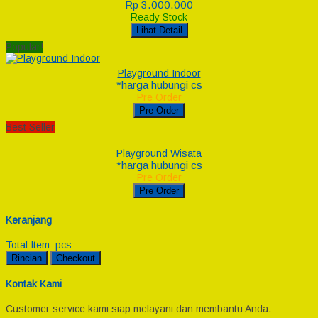
Rp 3.000.000
Ready Stock
Lihat Detail
Popular!
Playground Indoor
*harga hubungi cs
Pre Order
Pre Order
Best Seller
Playground Wisata
*harga hubungi cs
Pre Order
Pre Order
Keranjang
Total Item:
pcs
Rincian
Checkout
Kontak Kami
Customer service kami siap melayani dan membantu Anda.