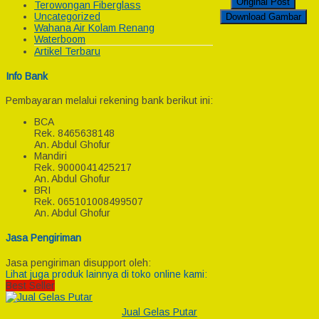
Original Post
Terowongan Fiberglass
Uncategorized
Download Gambar
Wahana Air Kolam Renang
Waterboom
Artikel Terbaru
Info Bank
Pembayaran melalui rekening bank berikut ini:
BCA
Rek.
8465638148
An. Abdul Ghofur
Mandiri
Rek.
9000041425217
An. Abdul Ghofur
BRI
Rek.
065101008499507
An. Abdul Ghofur
Jasa Pengiriman
Jasa pengiriman disupport oleh:
Lihat juga produk lainnya di toko online kami:
Best Seller
Jual Gelas Putar