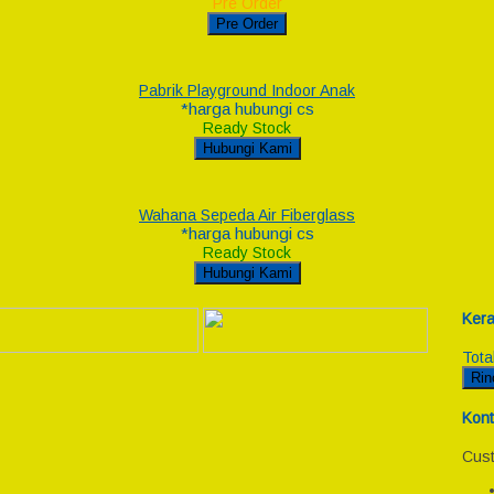
Pre Order
Pre Order
Pabrik Playground Indoor Anak
*harga hubungi cs
Ready Stock
Hubungi Kami
Wahana Sepeda Air Fiberglass
*harga hubungi cs
Ready Stock
Hubungi Kami
Kera
Tota
Rin
Kont
Cust