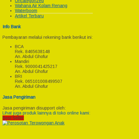
Uncategorized
Wahana Air Kolam Renang
Waterboom
Artikel Terbaru
Info Bank
Pembayaran melalui rekening bank berikut ini:
BCA
Rek.
8465638148
An. Abdul Ghofur
Mandiri
Rek.
9000041425217
An. Abdul Ghofur
BRI
Rek.
065101008499507
An. Abdul Ghofur
Jasa Pengiriman
Jasa pengiriman disupport oleh:
Lihat juga produk lainnya di toko online kami:
Best Seller