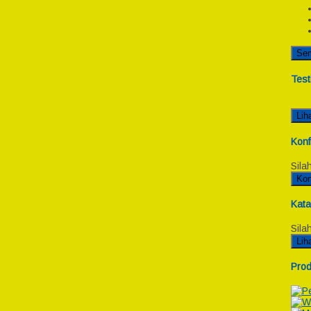
Se
Test
Lih
Konf
Sila
Kon
Kata
Sila
Lih
Prod