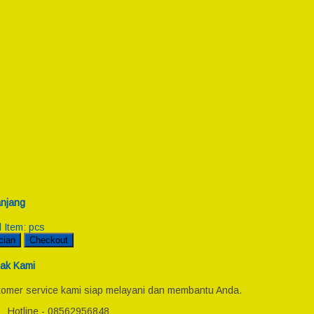
njang
l Item:
pcs
cian
Checkout
ak Kami
omer service kami siap melayani dan membantu Anda.
Hotline - 08562956848