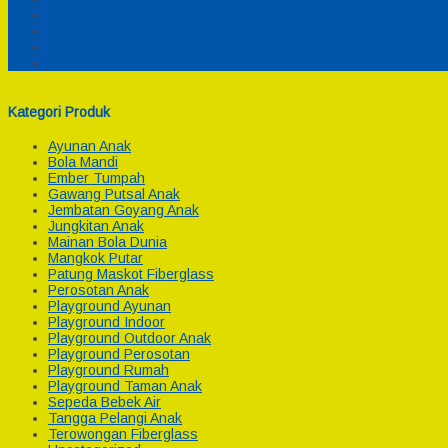
Cek Biaya Kirim
Payment
Reseller
Afiliasi
Kategori Produk
Ayunan Anak
Bola Mandi
Ember Tumpah
Gawang Putsal Anak
Jembatan Goyang Anak
Jungkitan Anak
Mainan Bola Dunia
Mangkok Putar
Patung Maskot Fiberglass
Perosotan Anak
Playground Ayunan
Playground Indoor
Playground Outdoor Anak
Playground Perosotan
Playground Rumah
Playground Taman Anak
Sepeda Bebek Air
Tangga Pelangi Anak
Terowongan Fiberglass