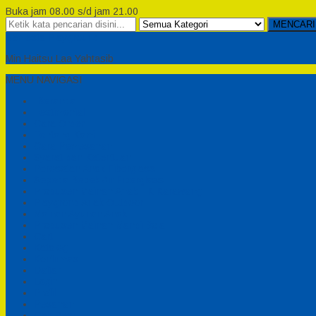
Buka jam 08.00 s/d jam 21.00
MENCARI
Semesta Playground
Min Haitsu Laa Yahtasib
MENU NAVIGASI
Beranda
Testimonial
Cara Order
Tentang Kami
Cara Pemesanan
Syarat dan Ketentuan
Perosotan Anak Fiberglass
Sepeda Bebek Air Fiberglass
Produsen Mainan Anak TK Karawang
Playgrond Anak Outdoor
Mainan Ayunan Anak
Produsen Mainan Mandi Bola
Cart
Katalog
Konfirmasi
Daftar
Login
Profil
Pesanan
Cek Resi