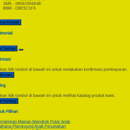
SMS - 08562956848
BBM - DBE5C1F9
mua Kontak
imonial
at Semua
irmasi
hkan klik tombol di bawah ini untuk melakukan konfirmasi pembayaran.
firmasi
log
hkan klik tombol di bawah ini untuk melihat katalog produk kami.
at Katalog
uk Pilihan