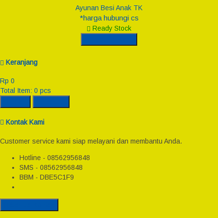
Ayunan Besi Anak TK
*harga hubungi cs
Ready Stock
Hubungi Kami
Keranjang
Rp 0
Total Item:
0
pcs
Rincian
Checkout
Kontak Kami
Customer service kami siap melayani dan membantu Anda.
Hotline - 08562956848
SMS - 08562956848
BBM - DBE5C1F9
Semua Kontak