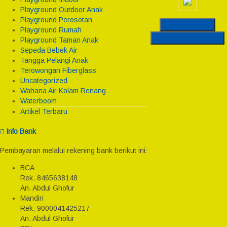
Playground Outdoor Anak
Playground Perosotan
Original Post
Playground Rumah
Download Gambar
Playground Taman Anak
Sepeda Bebek Air
Tangga Pelangi Anak
Terowongan Fiberglass
Uncategorized
Wahana Air Kolam Renang
Waterboom
Artikel Terbaru
Info Bank
Pembayaran melalui rekening bank berikut ini:
BCA
Rek.
8465638148
An. Abdul Ghofur
Mandiri
Rek.
9000041425217
An. Abdul Ghofur