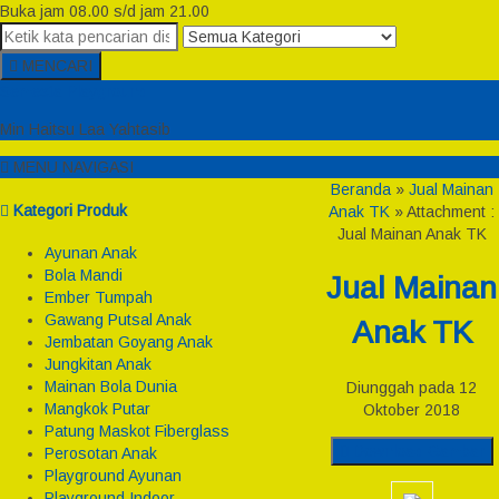
Buka jam 08.00 s/d jam 21.00
MENCARI
Semesta Playground
Min Haitsu Laa Yahtasib
MENU NAVIGASI
Beranda
»
Jual Mainan
Kategori Produk
Anak TK
» Attachment :
Jual Mainan Anak TK
Ayunan Anak
Bola Mandi
Jual Mainan
Ember Tumpah
Gawang Putsal Anak
Anak TK
Jembatan Goyang Anak
Jungkitan Anak
Mainan Bola Dunia
Diunggah pada 12
Mangkok Putar
Oktober 2018
Patung Maskot Fiberglass
Download Gambar
Perosotan Anak
Playground Ayunan
Playground Indoor