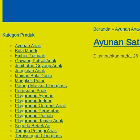
Cek Biaya Kirim
Payment
Reseller
Afiliasi
Beranda
»
Ayunan Ana
Kategori Produk
Ayunan Sat
Ayunan Anak
Bola Mandi
Ember Tumpah
Ditambahkan pada: 26 
Gawang Putsal Anak
Jembatan Goyang Anak
Jungkitan Anak
Mainan Bola Dunia
Mangkok Putar
Patung Maskot Fiberglass
Perosotan Anak
Playground Ayunan
Playground Indoor
Playground Outdoor Anak
Playground Perosotan
Playground Rumah
Playground Taman Anak
Sepeda Bebek Air
Tangga Pelangi Anak
Terowongan Fiberglass