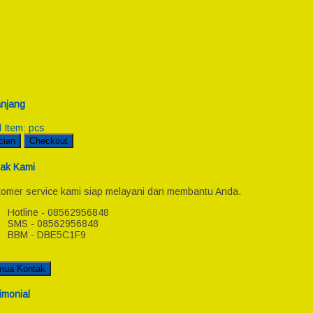
njang
l Item:
pcs
cian
Checkout
ak Kami
omer service kami siap melayani dan membantu Anda.
Hotline - 08562956848
SMS - 08562956848
BBM - DBE5C1F9
mua Kontak
imonial