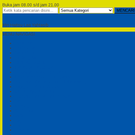
Buka jam 08.00 s/d jam 21.00
MENCARI
Semesta Playground
Min Haitsu Laa Yahtasib
MENU NAVIGASI
Beranda
Testimonial
Cara Order
Tentang Kami
Cara Pemesanan
Syarat dan Ketentuan
Perosotan Anak Fiberglass
Sepeda Bebek Air Fiberglass
Produsen Mainan Anak TK Karawang
Playgrond Anak Outdoor
Mainan Ayunan Anak
Produsen Mainan Mandi Bola
Cart
Katalog
Konfirmasi
Daftar
Login
Profil
Pesanan
Cek Resi