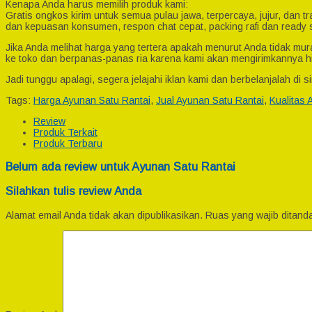
Kenapa Anda harus memilih produk kami:
Gratis ongkos kirim untuk semua pulau jawa, terpercaya, jujur, dan
dan kepuasan konsumen, respon chat cepat, packing rafi dan ready
Jika Anda melihat harga yang tertera apakah menurut Anda tidak mura
ke toko dan berpanas-panas ria karena kami akan mengirimkannya h
Jadi tunggu apalagi, segera jelajahi iklan kami dan berbelanjalah di si
Tags:
Harga Ayunan Satu Rantai
,
Jual Ayunan Satu Rantai
,
Kualitas 
Review
Produk Terkait
Produk Terbaru
Belum ada review untuk Ayunan Satu Rantai
Silahkan tulis review Anda
Alamat email Anda tidak akan dipublikasikan.
Ruas yang wajib ditand