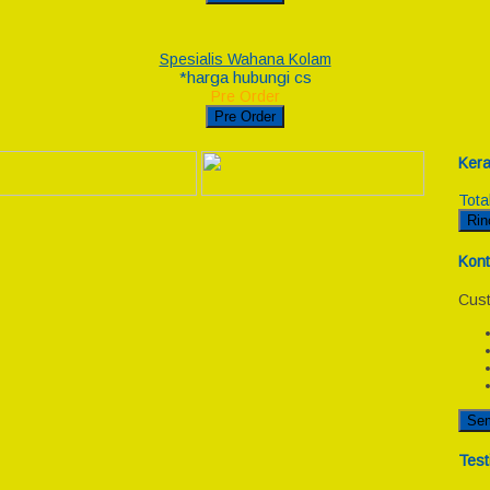
Spesialis Wahana Kolam
*harga hubungi cs
Pre Order
Pre Order
Kera
Tota
Rin
Kont
Cust
Se
Test