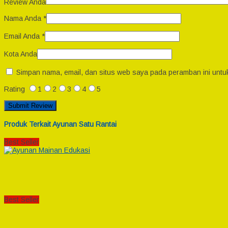
Review Anda
Nama Anda
*
Email Anda
*
Kota Anda
Simpan nama, email, dan situs web saya pada peramban ini untu
Rating
1
2
3
4
5
Produk Terkait Ayunan Satu Rantai
Best Seller
Best Seller