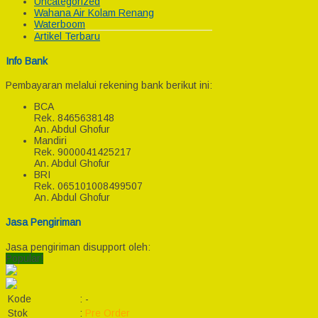
Uncategorized
Wahana Air Kolam Renang
Waterboom
Artikel Terbaru
Info Bank
Pembayaran melalui rekening bank berikut ini:
BCA
Rek.
8465638148
An. Abdul Ghofur
Mandiri
Rek.
9000041425217
An. Abdul Ghofur
BRI
Rek.
065101008499507
An. Abdul Ghofur
Jasa Pengiriman
Jasa pengiriman disupport oleh:
Popular!
Kode
:
-
Stok
:
Pre Order