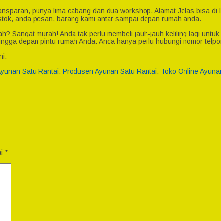
 transparan, punya lima cabang dan dua workshop, Alamat Jelas bisa 
 stok, anda pesan, barang kami antar sampai depan rumah anda.
h? Sangat murah! Anda tak perlu membeli jauh-jauh keliling lagi untuk
ingga depan pintu rumah Anda. Anda hanya perlu hubungi nomor telpo
ni.
Ayunan Satu Rantai
,
Produsen Ayunan Satu Rantai
,
Toko Online Ayuna
ai
*