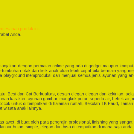
emesanan produk ini.
rabat Anda.
 manjakan dengan permaian online yang ada di gedget maupun komputer
pertumbuhan otak dan fisik anak akan lebih cepat bila bermain yang
 playground memproduksi dan menjual semua jenis ayunan yang anda in
tu, Besi dan Cat Berkualitas, desain elegan elegan dan kekinian, se
unan karakter, ayunan gambar, mangkok putar, sepeda air, bebek air, 
 cocok untuk di tempatkan di halaman rumah, Sekolah TK Paud, Tama
t wisata anak lainnya.
alias awet, di buat oleh para pengrajin profesional, finishing yang sa
n air hujan, simple, elegan dan bisa di tempatkan di mana saja anda 