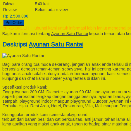
Dilihat
:
540 kali
Review
:
Belum ada review
Rp 2.500.000
Pre Order
*PRE-ORDER: Hubungi kami untuk informasi lebih lanjut mengenai p
Bagikan informasi tentang
Ayunan Satu Rantai
kepada teman atau ke
Deskripsi
Ayunan Satu Rantai
Bagi para orang tua muda sekarang, janganlah anak anda terlalu di
bersosial dengan teman-teman sebayanya, hal ini penting karena 
bagi anak-anak salah satunya adalah bermain ayunan, kami semesta
kunjungi dan chat kami di nomer yang tertera di iklan ini.
Spesifikasi produk kami:
Tinggi Ayunan 200 CM, Diameter ayunan 90 CM, tipe ayunan rantai sa
seperti perosotan lengkap dengan tangga besinya, ayunan biasa, ay
sampah, playground indoor maupun playground Outdoor. Ayunan Ini
Terbuka Hijau, Rest Area, Hotel, Restouran, Villa, Mall maupun Tempa
Keunggulan produk kami semesta playground:
terbuat dari bahan besi dan cat berkualitas, anti jamur, tahan lama 
lama asalkan yang makai anak-anak, tahan terhadap sinar matahari da