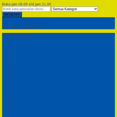
Buka jam 08.00 s/d jam 21.00
MENCARI
Semesta Playground
Min Haitsu Laa Yahtasib
MENU NAVIGASI
Beranda
Testimonial
Cara Order
Tentang Kami
Cara Pemesanan
Syarat dan Ketentuan
Perosotan Anak Fiberglass
Sepeda Bebek Air Fiberglass
Produsen Mainan Anak TK Karawang
Playgrond Anak Outdoor
Mainan Ayunan Anak
Produsen Mainan Mandi Bola
Cart
Katalog
Konfirmasi
Daftar
Login
Profil