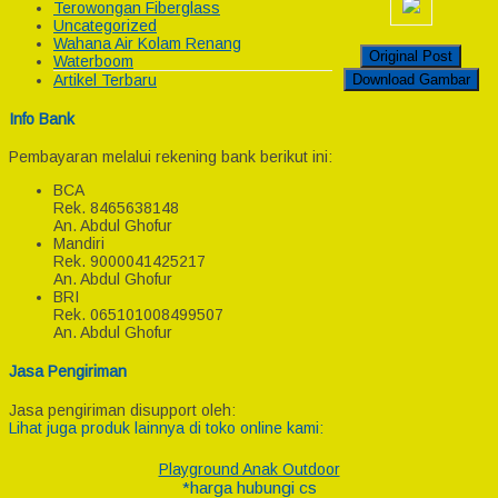
Terowongan Fiberglass
Uncategorized
Wahana Air Kolam Renang
Original Post
Waterboom
Download Gambar
Artikel Terbaru
Info Bank
Pembayaran melalui rekening bank berikut ini:
BCA
Rek.
8465638148
An. Abdul Ghofur
Mandiri
Rek.
9000041425217
An. Abdul Ghofur
BRI
Rek.
065101008499507
An. Abdul Ghofur
Jasa Pengiriman
Jasa pengiriman disupport oleh:
Lihat juga produk lainnya di toko online kami:
Playground Anak Outdoor
*harga hubungi cs