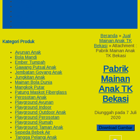
Pesanan
Cek Resi
Cek Biaya Kirim
Payment
Reseller
Afiliasi
Beranda
»
Jual
Mainan Anak TK
Kategori Produk
Bekasi
» Attachment :
Pabrik Mainan Anak
Ayunan Anak
TK Bekasi
Bola Mandi
Ember Tumpah
Pabrik
Gawang Putsal Anak
Jembatan Goyang Anak
Mainan
Jungkitan Anak
Mainan Bola Dunia
Anak TK
Mangkok Putar
Patung Maskot Fiberglass
Bekasi
Perosotan Anak
Playground Ayunan
Playground Indoor
Playground Outdoor Anak
Diunggah pada 7 Juli
Playground Perosotan
2020
Playground Rumah
Playground Taman Anak
Download Gambar
Sepeda Bebek Air
Tangga Pelangi Anak