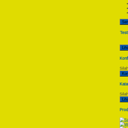
Se
Test
Lih
Konf
Sila
Kon
Kata
Sila
Lih
Prod