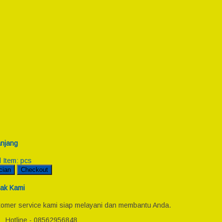
njang
l Item:
pcs
cian
Checkout
ak Kami
omer service kami siap melayani dan membantu Anda.
Hotline - 08562956848