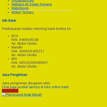
Uncategorized
Wahana Air Kolam Renang
Waterboom
Artikel Terbaru
Info Bank
Pembayaran melalui rekening bank berikut ini:
BCA
Rek.
8465638148
An. Abdul Ghofur
Mandiri
Rek.
9000041425217
An. Abdul Ghofur
BRI
Rek.
065101008499507
An. Abdul Ghofur
Jasa Pengiriman
Jasa pengiriman disupport oleh:
Lihat juga produk lainnya di toko online kami:
Best Seller