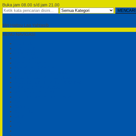
Buka jam 08.00 s/d jam 21.00
MENCARI
Semesta Playground
Min Haitsu Laa Yahtasib
MENU NAVIGASI
Beranda
Testimonial
Cara Order
Tentang Kami
Cara Pemesanan
Syarat dan Ketentuan
Perosotan Anak Fiberglass
Sepeda Bebek Air Fiberglass
Produsen Mainan Anak TK Karawang
Playgrond Anak Outdoor
Mainan Ayunan Anak
Produsen Mainan Mandi Bola
Cart
Katalog
Konfirmasi
Daftar
Login
Profil
Pesanan
Cek Resi