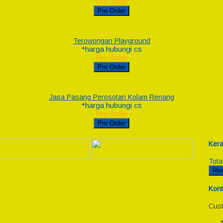
Pre Order
Pre Order
Terowongan Playground
*harga hubungi cs
Pre Order
Pre Order
Jasa Pasang Perosotan Kolam Renang
*harga hubungi cs
Pre Order
Pre Order
Kera
Tota
Rin
Kont
Cust