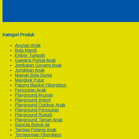
Cek Biaya Kirim
Payment
Reseller
Afiliasi
Kategori Produk
Ayunan Anak
Bola Mandi
Ember Tumpah
Gawang Putsal Anak
Jembatan Goyang Anak
Jungkitan Anak
Mainan Bola Dunia
Mangkok Putar
Patung Maskot Fiberglass
Perosotan Anak
Playground Ayunan
Playground Indoor
Playground Outdoor Anak
Playground Perosotan
Playground Rumah
Playground Taman Anak
Sepeda Bebek Air
Tangga Pelangi Anak
Terowongan Fiberglass