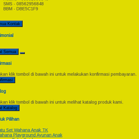
SMS - 08562956848
BBM - DBE5C1F9
mua Kontak
imonial
at Semua
irmasi
hkan klik tombol di bawah ini untuk melakukan konfirmasi pembayaran.
firmasi
log
hkan klik tombol di bawah ini untuk melihat katalog produk kami.
at Katalog
uk Pilihan