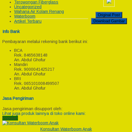
Terowongan Fiberglass
Uncategorized
Wahana Air Kolam Renang
Original Post
Waterboom
Download Gambar
Artikel Terbaru
Info Bank
Pembayaran melalui rekening bank berikut ini:
BCA
Rek.
8465638148
An. Abdul Ghofur
Mandiri
Rek.
9000041425217
An. Abdul Ghofur
BRI
Rek.
065101008499507
An. Abdul Ghofur
Jasa Pengiriman
Jasa pengiriman disupport oleh:
Lihat juga produk lainnya di toko online kami:
Popular!
Konsultan Waterboom Anak