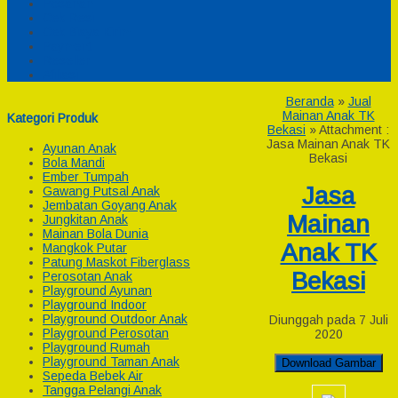
Pesanan
Cek Resi
Cek Biaya Kirim
Payment
Reseller
Afiliasi
Beranda
»
Jual
Mainan Anak TK
Kategori Produk
Bekasi
» Attachment :
Jasa Mainan Anak TK
Ayunan Anak
Bekasi
Bola Mandi
Ember Tumpah
Jasa
Gawang Putsal Anak
Jembatan Goyang Anak
Mainan
Jungkitan Anak
Mainan Bola Dunia
Anak TK
Mangkok Putar
Patung Maskot Fiberglass
Bekasi
Perosotan Anak
Playground Ayunan
Playground Indoor
Playground Outdoor Anak
Diunggah pada 7 Juli
Playground Perosotan
2020
Playground Rumah
Playground Taman Anak
Download Gambar
Sepeda Bebek Air
Tangga Pelangi Anak