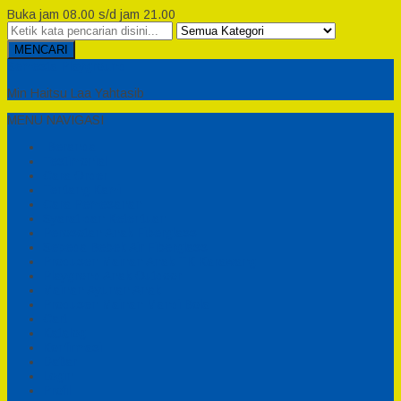
Buka jam 08.00 s/d jam 21.00
MENCARI
Semesta Playground
Min Haitsu Laa Yahtasib
MENU NAVIGASI
Beranda
Testimonial
Cara Order
Tentang Kami
Cara Pemesanan
Syarat dan Ketentuan
Perosotan Anak Fiberglass
Sepeda Bebek Air Fiberglass
Produsen Mainan Anak TK Karawang
Playgrond Anak Outdoor
Mainan Ayunan Anak
Produsen Mainan Mandi Bola
Cart
Katalog
Konfirmasi
Daftar
Login
Profil