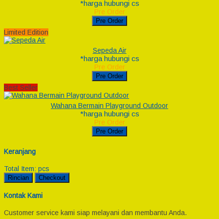
*harga hubungi cs
Pre Order
Pre Order
Limited Edition
Sepeda Air
*harga hubungi cs
Pre Order
Pre Order
Best Seller
Wahana Bermain Playground Outdoor
*harga hubungi cs
Pre Order
Pre Order
Keranjang
Total Item:
pcs
Rincian
Checkout
Kontak Kami
Customer service kami siap melayani dan membantu Anda.