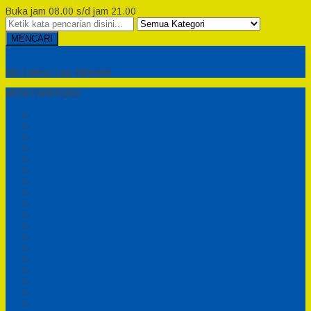
Buka jam 08.00 s/d jam 21.00
MENCARI
Semesta Playground
Min Haitsu Laa Yahtasib
MENU NAVIGASI
Beranda
Testimonial
Cara Order
Tentang Kami
Cara Pemesanan
Syarat dan Ketentuan
Perosotan Anak Fiberglass
Sepeda Bebek Air Fiberglass
Produsen Mainan Anak TK Karawang
Playgrond Anak Outdoor
Mainan Ayunan Anak
Produsen Mainan Mandi Bola
Cart
Katalog
Konfirmasi
Daftar
Login
Profil