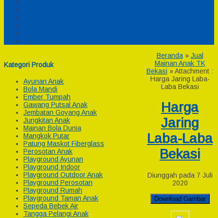
Pesanan
Cek Resi
Cek Biaya Kirim
Payment
Reseller
Afiliasi
Beranda
»
Jual
Mainan Anak TK
Kategori Produk
Bekasi
» Attachment :
Harga Jaring Laba-
Ayunan Anak
Laba Bekasi
Bola Mandi
Ember Tumpah
Harga
Gawang Putsal Anak
Jembatan Goyang Anak
Jaring
Jungkitan Anak
Mainan Bola Dunia
Laba-Laba
Mangkok Putar
Patung Maskot Fiberglass
Bekasi
Perosotan Anak
Playground Ayunan
Playground Indoor
Playground Outdoor Anak
Diunggah pada 7 Juli
Playground Perosotan
2020
Playground Rumah
Playground Taman Anak
Download Gambar
Sepeda Bebek Air
Tangga Pelangi Anak