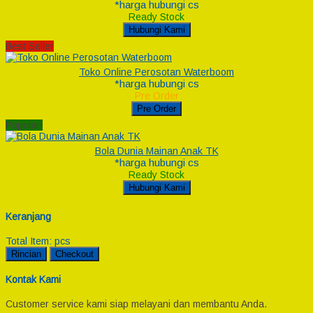
*harga hubungi cs
Ready Stock
Hubungi Kami
Best Seller
Toko Online Perosotan Waterboom
*harga hubungi cs
Pre Order
Pre Order
Popular!
Bola Dunia Mainan Anak TK
*harga hubungi cs
Ready Stock
Hubungi Kami
Keranjang
Total Item:
pcs
Rincian
Checkout
Kontak Kami
Customer service kami siap melayani dan membantu Anda.