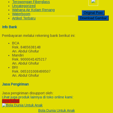
Terowongan Fiberglass
Uncategorized
Wahana Air Kolam Renang
Original Post
Waterboom
Download Gambar
Artikel Terbaru
Info Bank
Pembayaran melalui rekening bank berikut ini:
BCA
Rek.
8465638148
An. Abdul Ghofur
Mandiri
Rek.
9000041425217
An. Abdul Ghofur
BRI
Rek.
065101008499507
An. Abdul Ghofur
Jasa Pengiriman
Jasa pengiriman disupport oleh:
Lihat juga produk lainnya di toko online kami:
Best Seller
Bola Dunia Untuk Anak