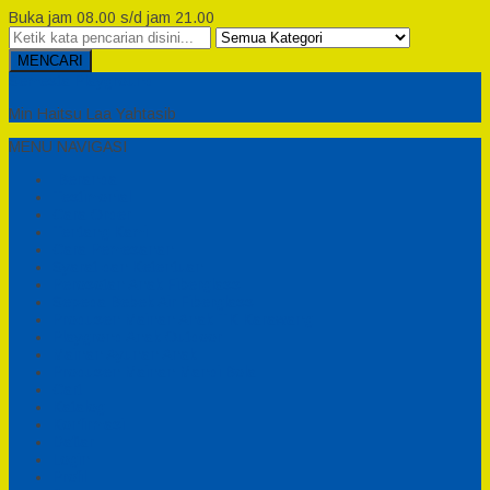
Buka jam 08.00 s/d jam 21.00
MENCARI
Semesta Playground
Min Haitsu Laa Yahtasib
MENU NAVIGASI
Beranda
Testimonial
Cara Order
Tentang Kami
Cara Pemesanan
Syarat dan Ketentuan
Perosotan Anak Fiberglass
Sepeda Bebek Air Fiberglass
Produsen Mainan Anak TK Karawang
Playgrond Anak Outdoor
Mainan Ayunan Anak
Produsen Mainan Mandi Bola
Cart
Katalog
Konfirmasi
Daftar
Login
Profil