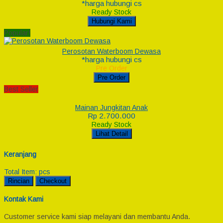
*harga hubungi cs
Ready Stock
Hubungi Kami
Popular!
Perosotan Waterboom Dewasa
*harga hubungi cs
Pre Order
Pre Order
Best Seller
Mainan Jungkitan Anak
Rp 2.700.000
Ready Stock
Lihat Detail
Keranjang
Total Item:
pcs
Rincian
Checkout
Kontak Kami
Customer service kami siap melayani dan membantu Anda.