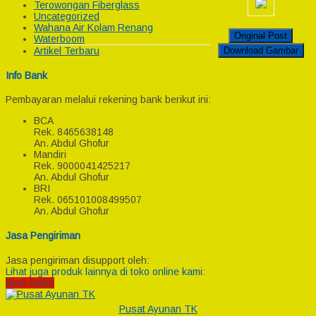
Terowongan Fiberglass
Uncategorized
Wahana Air Kolam Renang
Original Post
Waterboom
Download Gambar
Artikel Terbaru
Info Bank
Pembayaran melalui rekening bank berikut ini:
BCA
Rek.
8465638148
An. Abdul Ghofur
Mandiri
Rek.
9000041425217
An. Abdul Ghofur
BRI
Rek.
065101008499507
An. Abdul Ghofur
Jasa Pengiriman
Jasa pengiriman disupport oleh:
Lihat juga produk lainnya di toko online kami:
Best Seller
Pusat Ayunan TK