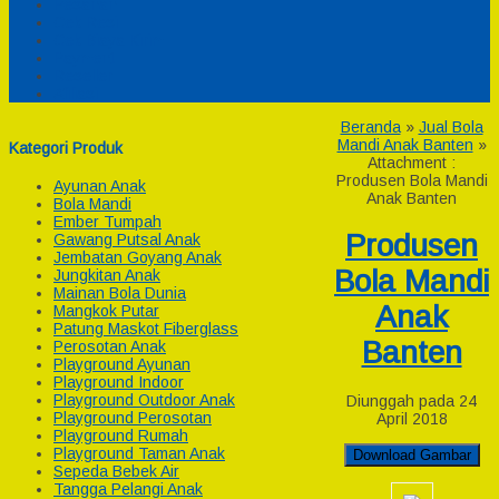
Pesanan
Cek Resi
Cek Biaya Kirim
Payment
Reseller
Afiliasi
Beranda
»
Jual Bola
Mandi Anak Banten
»
Kategori Produk
Attachment :
Produsen Bola Mandi
Ayunan Anak
Anak Banten
Bola Mandi
Ember Tumpah
Produsen
Gawang Putsal Anak
Jembatan Goyang Anak
Bola Mandi
Jungkitan Anak
Mainan Bola Dunia
Anak
Mangkok Putar
Patung Maskot Fiberglass
Banten
Perosotan Anak
Playground Ayunan
Playground Indoor
Playground Outdoor Anak
Diunggah pada 24
Playground Perosotan
April 2018
Playground Rumah
Playground Taman Anak
Download Gambar
Sepeda Bebek Air
Tangga Pelangi Anak