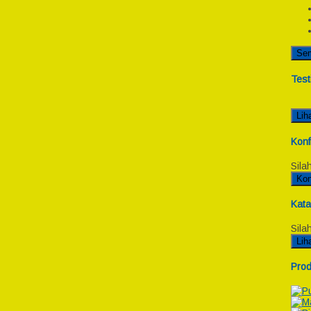
Se
Test
Lih
Konf
Sila
Kon
Kata
Sila
Lih
Prod