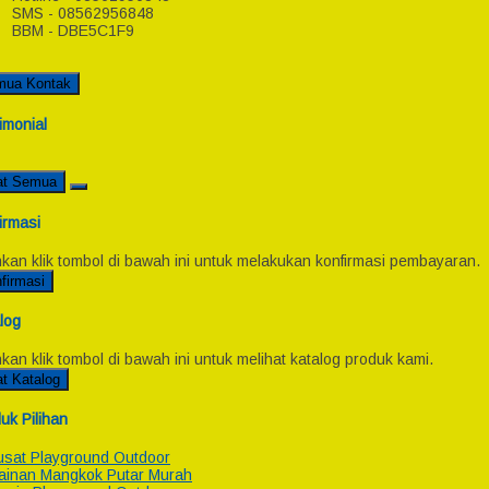
SMS - 08562956848
BBM - DBE5C1F9
mua Kontak
imonial
at Semua
irmasi
hkan klik tombol di bawah ini untuk melakukan konfirmasi pembayaran.
firmasi
log
hkan klik tombol di bawah ini untuk melihat katalog produk kami.
at Katalog
uk Pilihan