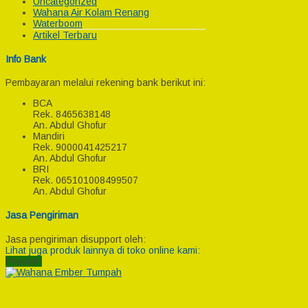
Uncategorized
Wahana Air Kolam Renang
Waterboom
Artikel Terbaru
Info Bank
Pembayaran melalui rekening bank berikut ini:
BCA
Rek.
8465638148
An. Abdul Ghofur
Mandiri
Rek.
9000041425217
An. Abdul Ghofur
BRI
Rek.
065101008499507
An. Abdul Ghofur
Jasa Pengiriman
Jasa pengiriman disupport oleh:
Lihat juga produk lainnya di toko online kami:
Popular!