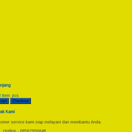
njang
l Item:
pcs
cian
Checkout
ak Kami
omer service kami siap melayani dan membantu Anda.
Hotline - 08562956848