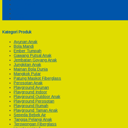
Cek Biaya Kirim
Payment
Reseller
Afiliasi
Kategori Produk
Ayunan Anak
Bola Mandi
Ember Tumpah
Gawang Putsal Anak
Jembatan Goyang Anak
Jungkitan Anak
Mainan Bola Dunia
Mangkok Putar
Patung Maskot Fiberglass
Perosotan Anak
Playground Ayunan
Playground Indoor
Playground Outdoor Anak
Playground Perosotan
Playground Rumah
Playground Taman Anak
Sepeda Bebek Air
Tangga Pelangi Anak
Terowongan Fiberglass