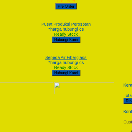
Pre Order
Pre Order
Pusat Produksi Perosotan
*harga hubungi cs
Ready Stock
Hubungi Kami
Sepeda Air Fiberglass
*harga hubungi cs
Ready Stock
Hubungi Kami
Kera
Tota
Rin
Kont
Cust