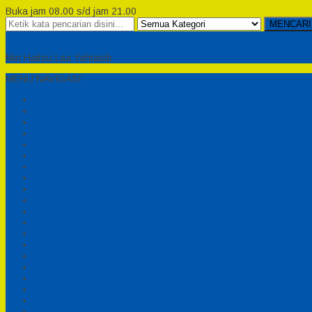
Buka jam 08.00 s/d jam 21.00
MENCARI
Semesta Playground
Min Haitsu Laa Yahtasib
MENU NAVIGASI
Beranda
Testimonial
Cara Order
Tentang Kami
Cara Pemesanan
Syarat dan Ketentuan
Perosotan Anak Fiberglass
Sepeda Bebek Air Fiberglass
Produsen Mainan Anak TK Karawang
Playgrond Anak Outdoor
Mainan Ayunan Anak
Produsen Mainan Mandi Bola
Cart
Katalog
Konfirmasi
Daftar
Login
Profil
Pesanan
Cek Resi