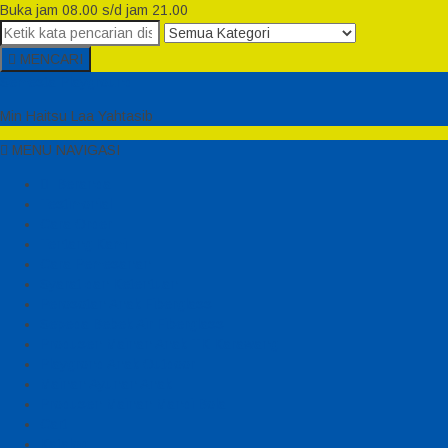
Buka jam 08.00 s/d jam 21.00
MENCARI
Semesta Playground
Min Haitsu Laa Yahtasib
MENU NAVIGASI
Beranda
Testimonial
Cara Order
Tentang Kami
Cara Pemesanan
Syarat dan Ketentuan
Perosotan Anak Fiberglass
Sepeda Bebek Air Fiberglass
Produsen Mainan Anak TK Karawang
Playgrond Anak Outdoor
Mainan Ayunan Anak
Produsen Mainan Mandi Bola
Cart
Katalog