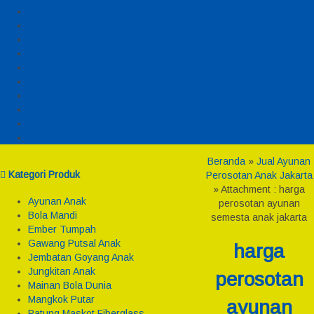
Konfirmasi
Daftar
Login
Profil
Pesanan
Cek Resi
Cek Biaya Kirim
Payment
Reseller
Afiliasi
Beranda
»
Jual Ayunan
Kategori Produk
Perosotan Anak Jakarta
» Attachment : harga
Ayunan Anak
perosotan ayunan
Bola Mandi
semesta anak jakarta
Ember Tumpah
Gawang Putsal Anak
harga
Jembatan Goyang Anak
Jungkitan Anak
perosotan
Mainan Bola Dunia
Mangkok Putar
ayunan
Patung Maskot Fiberglass