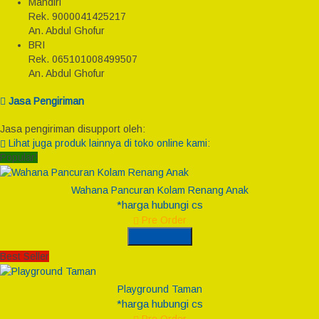
Mandiri
Rek.
9000041425217
An. Abdul Ghofur
BRI
Rek.
065101008499507
An. Abdul Ghofur
Jasa Pengiriman
Jasa pengiriman disupport oleh:
Lihat juga produk lainnya di toko online kami:
Popular!
Wahana Pancuran Kolam Renang Anak
*harga hubungi cs
Pre Order
Pre Order
Best Seller
Playground Taman
*harga hubungi cs