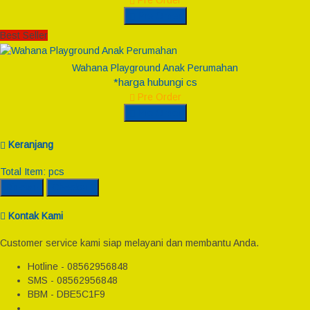
Pre Order
Pre Order
Best Seller
Wahana Playground Anak Perumahan
*harga hubungi cs
Pre Order
Pre Order
Keranjang
Total Item:
pcs
Rincian
Checkout
Kontak Kami
Customer service kami siap melayani dan membantu Anda.
Hotline - 08562956848
SMS - 08562956848
BBM - DBE5C1F9