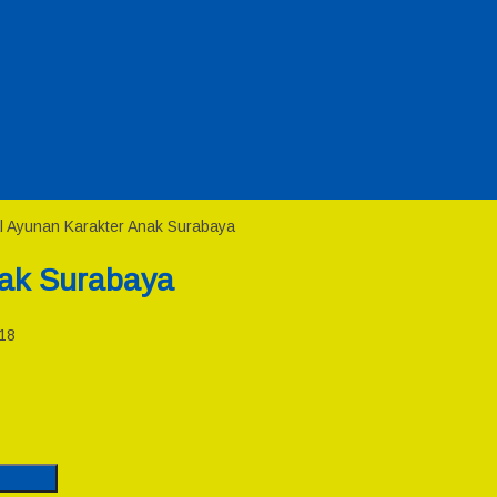
al Ayunan Karakter Anak Surabaya
nak Surabaya
18
Gambar