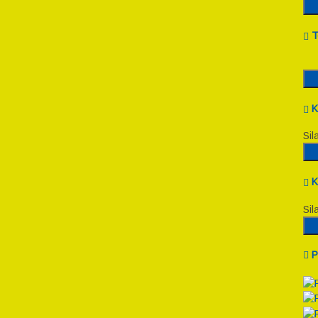
T
K
Sil
K
Sil
P