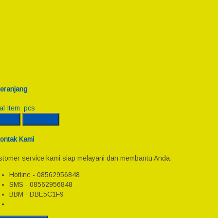
eranjang
al Item:
pcs
incian
Checkout
ontak Kami
tomer service kami siap melayani dan membantu Anda.
Hotline - 08562956848
SMS - 08562956848
BBM - DBE5C1F9