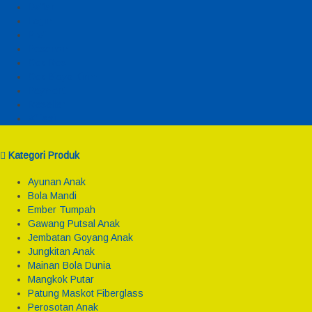
Daftar
Login
Profil
Pesanan
Cek Resi
Cek Biaya Kirim
Payment
Reseller
Afiliasi
Kategori Produk
Ayunan Anak
Bola Mandi
Ember Tumpah
Gawang Putsal Anak
Jembatan Goyang Anak
Jungkitan Anak
Mainan Bola Dunia
Mangkok Putar
Patung Maskot Fiberglass
Perosotan Anak