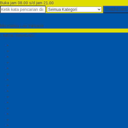
Buka jam 08.00 s/d jam 21.00
MENCARI
Semesta Playground
Min Haitsu Laa Yahtasib
MENU NAVIGASI
Beranda
Testimonial
Cara Order
Tentang Kami
Cara Pemesanan
Syarat dan Ketentuan
Perosotan Anak Fiberglass
Sepeda Bebek Air Fiberglass
Produsen Mainan Anak TK Karawang
Playgrond Anak Outdoor
Mainan Ayunan Anak
Produsen Mainan Mandi Bola
Cart
Katalog
Konfirmasi