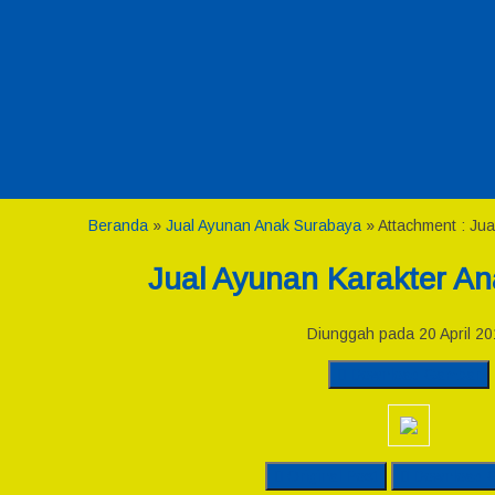
Beranda
»
Jual Ayunan Anak Surabaya
» Attachment : Ju
Jual Ayunan Karakter A
Diunggah pada 20 April 20
Download Gambar
Original Post
Download 