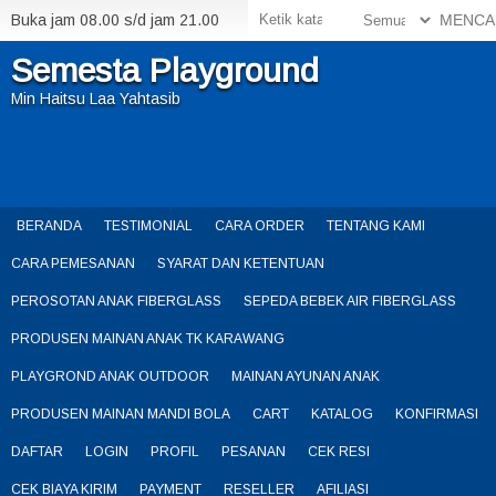
Buka jam 08.00 s/d jam 21.00
MENCA
Semesta Playground
Min Haitsu Laa Yahtasib
BERANDA
TESTIMONIAL
CARA ORDER
TENTANG KAMI
CARA PEMESANAN
SYARAT DAN KETENTUAN
PEROSOTAN ANAK FIBERGLASS
SEPEDA BEBEK AIR FIBERGLASS
PRODUSEN MAINAN ANAK TK KARAWANG
PLAYGROND ANAK OUTDOOR
MAINAN AYUNAN ANAK
PRODUSEN MAINAN MANDI BOLA
CART
KATALOG
KONFIRMASI
DAFTAR
LOGIN
PROFIL
PESANAN
CEK RESI
CEK BIAYA KIRIM
PAYMENT
RESELLER
AFILIASI