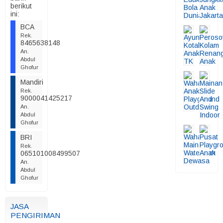
berikut
ini:
BCA
Rek.
8465638148
An.
Abdul
Ghofur
Mandiri
Rek.
9000041425217
An.
Abdul
Ghofur
BRI
Rek.
065101008499507
An.
Abdul
Ghofur
JASA
PENGIRIMAN