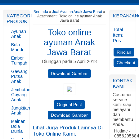
Beranda
»
Jual Ayunan Anak Jawa Barat
»
KATEGORI
KERANJAN
Attachment : Toko online ayunan Anak
Jawa Barat
PRODUK
Total
Toko online
Ayunan
Item:
Anak
ayunan Anak
Pcs
Bola
Mandi
Jawa Barat
Rincian
Ember
Diunggah pada 5 April 2018
Checkout
Tumpah
Gawang
Download Gambar
Putsal
KONTAK
Anak
KAMI
Jembatan
Goyang
Customer
Anak
service
Original Post
kami siap
Jungkitan
melayani
Anak
dan
Download Gambar
membantu
Mainan
Anda.
Bola
Lihat Juga Produk Lainnya Di
Hotline -
Dunia
Toko Online Kami:
085629568