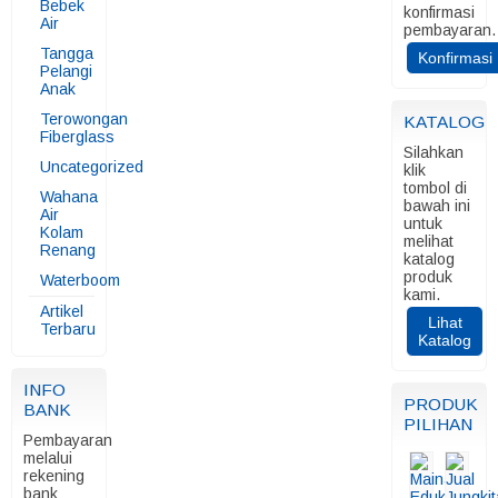
Bebek
konfirmasi
Air
pembayaran.
Tangga
Konfirmasi
Pelangi
Anak
Terowongan
KATALOG
Fiberglass
Silahkan
Uncategorized
klik
tombol di
Wahana
bawah ini
Air
untuk
Kolam
melihat
Renang
katalog
produk
Waterboom
kami.
Artikel
Lihat
Terbaru
Katalog
INFO
PRODUK
BANK
PILIHAN
Pembayaran
melalui
rekening
bank