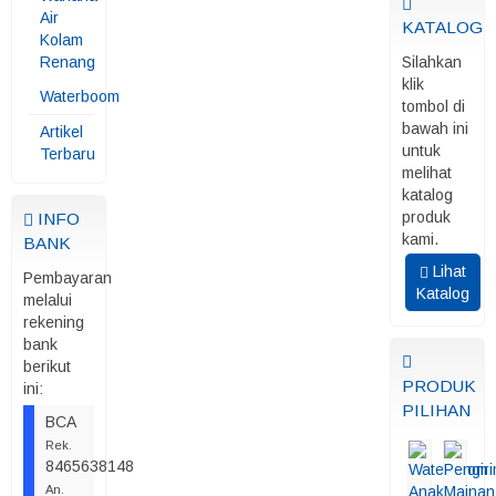
Air
KATALOG
Kolam
Renang
Silahkan
klik
Waterboom
tombol di
bawah ini
Artikel
untuk
Terbaru
melihat
katalog
produk
INFO
kami.
BANK
Lihat
Pembayaran
Katalog
melalui
rekening
bank
berikut
PRODUK
ini:
PILIHAN
BCA
Rek.
8465638148
An.