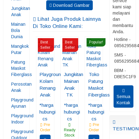
service
Download Gambar
kami siap
Jungkitan
melayani
Anak
Lihat Juga Produk Lainnya
dan
Mainan
membantu
Di Toko Online Kami:
Bola
Anda.
Dunia
Hotline -
Best
Best
Popular!
085629568
Mangkok
Seller
Seller
Putar
SMS -
085629568
Patung
Maskot
BBM -
Playground
Jungkitan
Toko
Fiberglass
DBE5C1F9
Kolam
Mainan
Patung
Perosotan
Renang
Anak
Maskot
Anak
Anak
TK
Fiberglass
Semua
Playground
Kontak
*harga
*harga
*harga
Ayunan
hubungi
hubungi
hubungi
Playground
cs
cs
cs
Indoor
Pre
Pre
TESTIMON
Order
Ready
Order
Playground
Stock
Outdoor