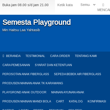
Buka jam 08.00 s/d jam 21.00
MENCA
Semesta Playground
Min Haitsu Laa Yahtasib
BERANDA
TESTIMONIAL
CARA ORDER
TENTANG KAMI
CARA PEMESANAN
SYARAT DAN KETENTUAN
PEROSOTAN ANAK FIBERGLASS
SEPEDA BEBEK AIR FIBERGLASS
PRODUSEN MAINAN ANAK TK KARAWANG
PLAYGROND ANAK OUTDOOR
MAINAN AYUNAN ANAK
PRODUSEN MAINAN MANDI BOLA
CART
KATALOG
KONFIRMASI