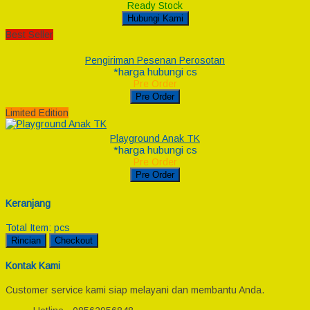
Ready Stock
Hubungi Kami
Best Seller
Pengiriman Pesenan Perosotan
*harga hubungi cs
Pre Order
Pre Order
Limited Edition
Playground Anak TK
*harga hubungi cs
Pre Order
Pre Order
Keranjang
Total Item:
pcs
Rincian
Checkout
Kontak Kami
Customer service kami siap melayani dan membantu Anda.