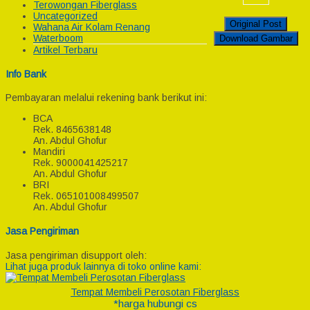
Terowongan Fiberglass
Uncategorized
Original Post
Wahana Air Kolam Renang
Waterboom
Download Gambar
Artikel Terbaru
Info Bank
Pembayaran melalui rekening bank berikut ini:
BCA
Rek.
8465638148
An. Abdul Ghofur
Mandiri
Rek.
9000041425217
An. Abdul Ghofur
BRI
Rek.
065101008499507
An. Abdul Ghofur
Jasa Pengiriman
Jasa pengiriman disupport oleh:
Lihat juga produk lainnya di toko online kami:
Tempat Membeli Perosotan Fiberglass
*harga hubungi cs