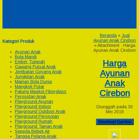
Pesanan
Cek Resi
Cek Biaya Kirim
Payment
Reseller
Afiliasi
Beranda
»
Jual
Ayunan Anak Cirebon
Kategori Produk
» Attachment : Harga
Ayunan Anak Cirebon
Ayunan Anak
Bola Mandi
Harga
Ember Tumpah
Gawang Putsal Anak
Ayunan
Jembatan Goyang Anak
Jungkitan Anak
Anak
Mainan Bola Dunia
Mangkok Putar
Cirebon
Patung Maskot Fiberglass
Perosotan Anak
Playground Ayunan
Playground Indoor
Diunggah pada 30
Playground Outdoor Anak
Mei 2018
Playground Perosotan
Playground Rumah
Download Gambar
Playground Taman Anak
Sepeda Bebek Air
Tangga Pelangi Anak