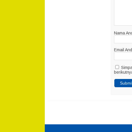
Nama An
Email An
Simpa
berikutny