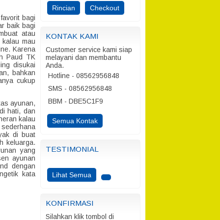
Rincian
Checkout
avorit bagi
r baik bagi
embuat atau
KONTAK KAMI
n kalau mau
ine. Karena
Customer service kami siap
lah Paud TK
melayani dan membantu
ing disukai
Anda.
an, bahkan
Hotline - 08562956848
anya cukup
SMS - 08562956848
BBM - DBE5C1F9
atas ayunan,
i hati, dan
heran kalau
Semua Kontak
 sederhana
yak di buat
h keluarga.
TESTIMONIAL
yunan yang
sen ayunan
und dengan
getik kata
Lihat Semua
KONFIRMASI
Silahkan klik tombol di