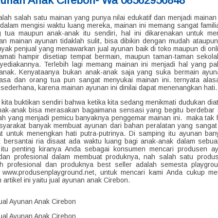
yunan Anak Cirebon- Wa 08562956848
lah salah satu mainan yang punya nilai edukatif dan menjadi mainan f
dalam mengisi waktu luang mereka, mainan ini memang sangat familia
 tua maupun anak-anak itu sendiri, hal ini dikarenakan untuk m
n mainan ayunan tidaklah sulit, bisa dibikin dengan mudah ataupu
nyak penjual yang menawarkan jual ayunan baik di toko maupun di onl
 amati hampir disetiap tempat bermain, maupun taman-taman seko
yediakannya. Terlebih lagi memang mainan ini menjadi hal yang pal
-anak. Kenyataanya bukan anak-anak saja yang suka bermain ayun
asa dan orang tua pun sangat menyukai mainan ini. ternyata alas
 sederhana, karena mainan ayunan ini dinilai dapat menenangkan hati.
a kita buktikan sendiri bahwa ketika kita sedang menikmati dudukan di
anak-anak bisa merasakan bagaimana sensasi yang begitu berdebar d
ah yang menjadi pemicu banyaknya penggemar mainan ini. maka tak 
syarakat banyak membuat ayunan dari bahan peralatan yang sangat
t untuk menengkan hati putra-putrinya. Di samping itu ayunan ban
 bersantai ria disaat ada waktu luang bagi anak-anak dalam sebua
 itu penting kiranya Anda sebagai konsumen mencari produsen a
dan profesional dalam membuat produknya, nah salah satu produ
h profesional dan produknya best seller adalah semesta playgro
 www.produsenplayground.net, untuk mencari kami Anda cukup men
 artikel ini yaitu jual ayunan anak Cirebon.