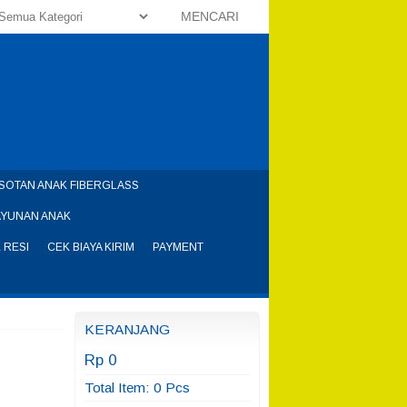
MENCARI
SOTAN ANAK FIBERGLASS
AYUNAN ANAK
 RESI
CEK BIAYA KIRIM
PAYMENT
KERANJANG
Rp 0
Total Item:
0
Pcs