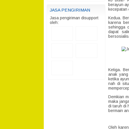
ko bisa? 
berayun-a
kecepatan d
JASA PENGIRIMAN
Jasa pengiriman disupport
Kedua. Ber
oleh:
karena be
sehingga o
dapat sal
bersosialis
Ketiga. Be
anak yang
ketika ayu
nah di sit
mempercepa
Demkian ma
maka janga
di taruh d
bermain an
Oleh karen