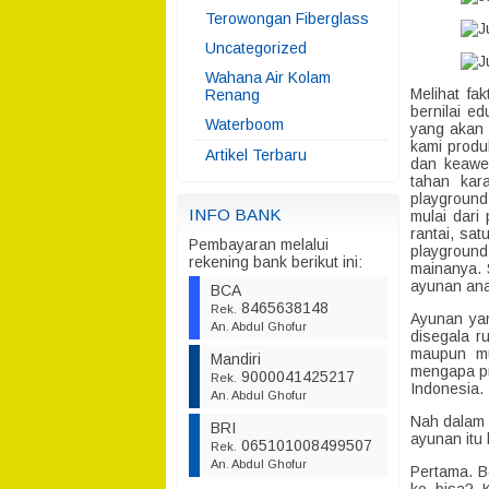
Terowongan Fiberglass
Uncategorized
Wahana Air Kolam
Melihat fa
Renang
bernilai e
Waterboom
yang akan 
kami produ
Artikel Terbaru
dan keawet
tahan kar
playground
INFO BANK
mulai dari
rantai, sa
Pembayaran melalui
playground
rekening bank berikut ini:
mainanya. 
ayunan ana
BCA
8465638148
Rek.
Ayunan yan
An. Abdul Ghofur
disegala r
maupun mu
Mandiri
mengapa pr
9000041425217
Rek.
Indonesia.
An. Abdul Ghofur
Nah dalam 
BRI
ayunan itu 
065101008499507
Rek.
An. Abdul Ghofur
Pertama. B