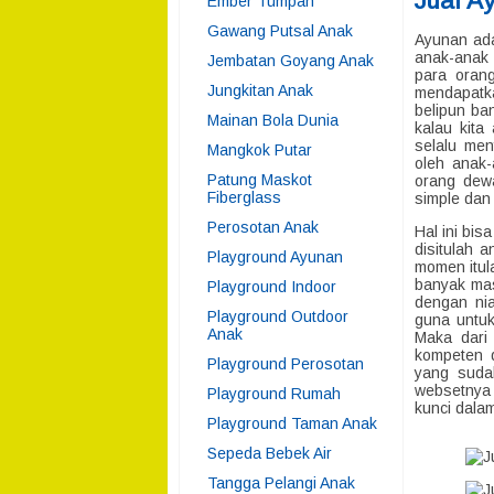
Jual A
Ember Tumpah
Gawang Putsal Anak
Ayunan ada
anak-anak 
Jembatan Goyang Anak
para orang
Jungkitan Anak
mendapatka
belipun ba
Mainan Bola Dunia
kalau kita
selalu men
Mangkok Putar
oleh anak
Patung Maskot
orang dew
Fiberglass
simple dan
Perosotan Anak
Hal ini bis
disitulah 
Playground Ayunan
momen itul
banyak ma
Playground Indoor
dengan nia
Playground Outdoor
guna untuk
Anak
Maka dari
kompeten 
Playground Perosotan
yang suda
websetnya
Playground Rumah
kunci dalam
Playground Taman Anak
Sepeda Bebek Air
Tangga Pelangi Anak