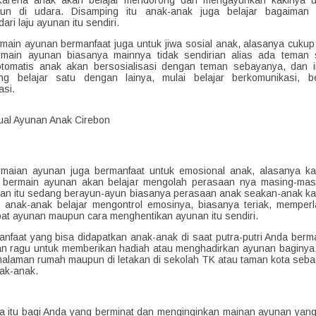
Karena anak akan belajar mendorong dan mengayunkan kakinya u
yun di udara. Disamping itu anak-anak juga belajar bagaiman 
ari laju ayunan itu sendiri.
main ayunan bermanfaat juga untuk jiwa sosial anak, alasanya cuku
rmain ayunan biasanya mainnya tidak sendirian alias ada teman 
tomatis anak akan bersosialisasi dengan teman sebayanya, dan i
ing belajar satu dengan lainya, mulai belajar berkomunikasi, b
asi.
rmaian ayunan juga bermanfaat untuk emosional anak, alasanya k
 bermain ayunan akan belajar mengolah perasaan nya masing-masi
nan itu sedang berayun-ayun biasanya perasaan anak seakan-anak ka
u anak-anak belajar mengontrol emosinya, biasanya teriak, memper
t ayunan maupun cara menghentikan ayunan itu sendiri.
nfaat yang bisa didapatkan anak-anak di saat putra-putri Anda berm
n ragu untuk memberikan hadiah atau menghadirkan ayunan baginya,
i halaman rumah maupun di letakan di sekolah TK atau taman kota seb
ak-anak.
a itu bagi Anda yang berminat dan menginginkan mainan ayunan yan