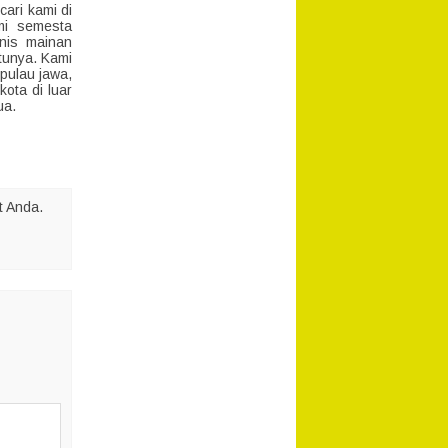
cari kami di
mi semesta
nis mainan
tunya. Kami
pulau jawa,
ota di luar
ua.
t Anda.