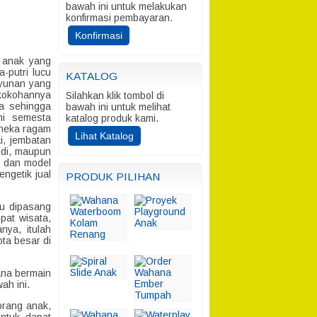
bawah ini untuk melakukan
konfirmasi pembayaran.
Konfirmasi
n anak yang
-putri lucu
KATALOG
Ayunan yang
ekokohannya
Silahkan klik tombol di
ya sehingga
bawah ini untuk melihat
mi semesta
katalog produk kami.
aneka ragam
Lihat Katalog
i, jembatan
ndi, maupun
s dan model
ngetik jual
PRODUK PILIHAN
pu dipasang
pat wisata,
ya, itulah
ta besar di
ana bermain
ah ini.
orang anak,