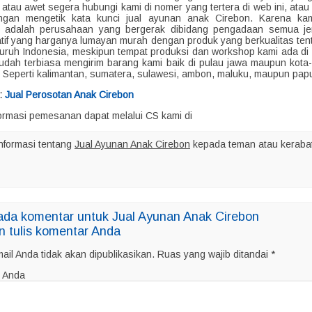
atau awet segera hubungi kami di nomer yang tertera di web ini, atau 
ngan mengetik kata kunci jual ayunan anak Cirebon. Karena ka
d adalah perusahaan yang bergerak dibidang pengadaan semua je
tif yang harganya lumayan murah dengan produk yang berkualitas ten
eluruh Indonesia, meskipun tempat produksi dan workshop kami ada di 
sudah terbiasa mengirim barang kami baik di pulau jawa maupun kota-k
. Seperti kalimantan, sumatera, sulawesi, ambon, maluku, maupun pap
:
Jual Perosotan Anak Cirebon
ormasi pemesanan dapat melalui CS kami di
nformasi tentang
Jual Ayunan Anak Cirebon
kepada teman atau keraba
ada komentar untuk Jual Ayunan Anak Cirebon
n tulis komentar Anda
ail Anda tidak akan dipublikasikan.
Ruas yang wajib ditandai
*
 Anda