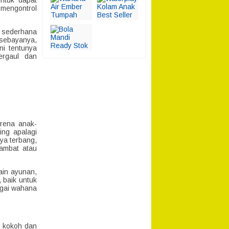
ntuk dapat
mengontrol
p sederhana
sebayanya,
ni tentunya
ergaul dan
arena anak-
ng apalagi
ya terbang,
lambat atau
ain ayunan,
 baik untuk
agai wahana
g kokoh dan