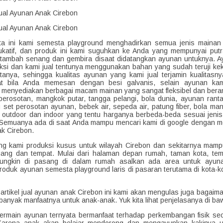
kta ini kami semesta playground menghadirkan semua jenis maina
dukatif, dan produk ini kami suguhkan ke Anda yang mempunyai putra
tambah senang dan gembira disaat didatangkan ayunan untuknya. 
ksi dan kami jual tentunya menggunakan bahan yang sudah teruji k
anya, sehingga kualitas ayunan yang kami jual terjamin kualitasn
at bila Anda memesan dengan besi galvanis, selain ayunan ka
 menyediakan berbagai macam mainan yang sangat fleksibel dan ber
 perosotan, mangkok putar, tangga pelangi, bola dunia, ayunan ranta
tu set perosotan ayunan, bebek air, sepeda air, patung fiber, bola ma
 outdoor dan indoor yang tentu harganya berbeda-beda sesuai jeni
Semuanya ada di saat Anda mampu mencari kami di google dengan me
k Cirebon.
g kami produksi kusus untuk wilayah Cirebon dan sekitarnya mam
uang dan tempat. Mulai dari halaman depan rumah, taman kota, tem
ngkin di pasang di dalam rumah asalkan ada area untuk ayunan
oduk ayunan semesta playground laris di pasaran terutama di kota-ko
artikel jual ayunan anak Cirebon ini kami akan mengulas juga bagaim
banyak manfaatnya untuk anak-anak. Yuk kita lihat penjelasanya di baw
ermain ayunan ternyata bermanfaat terhadap perkembangan fisik se