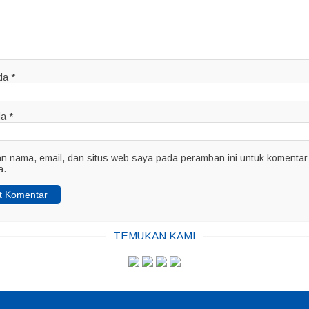
da
*
da
*
n nama, email, dan situs web saya pada peramban ini untuk komentar
a.
TEMUKAN KAMI