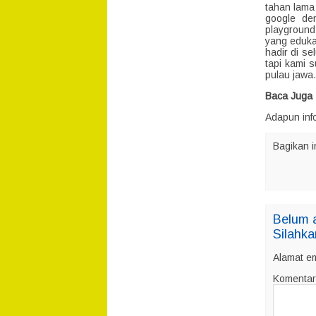
tahan lama 
google de
playgroun
yang eduka
hadir di s
tapi kami 
pulau jawa
Baca Juga 
Adapun inf
Bagikan i
Belum 
Silahka
Alamat em
Komentar