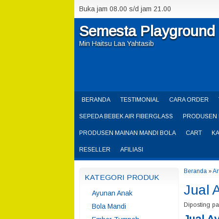
Buka jam 08.00 s/d jam 21.00
Semesta Playground
Min Haitsu Laa Yahtasib
BERANDA
TESTIMONIAL
CARA ORDER
SEPEDA BEBEK AIR FIBERGLASS
PRODUSEN 
PRODUSEN MAINAN MANDI BOLA
CART
K
RESELLER
AFILIASI
Beranda
»
Ar
KATEGORI PRODUK
Jual 
Ayunan Anak
Diposting p
Bola Mandi