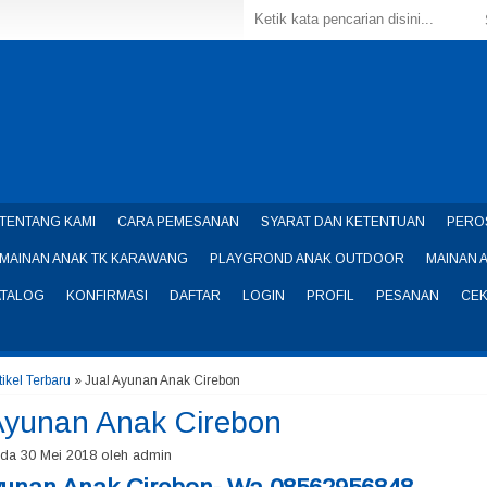
TENTANG KAMI
CARA PEMESANAN
SYARAT DAN KETENTUAN
PERO
MAINAN ANAK TK KARAWANG
PLAYGROND ANAK OUTDOOR
MAINAN 
ATALOG
KONFIRMASI
DAFTAR
LOGIN
PROFIL
PESANAN
CEK
tikel Terbaru
» Jual Ayunan Anak Cirebon
Ayunan Anak Cirebon
ada 30 Mei 2018 oleh admin