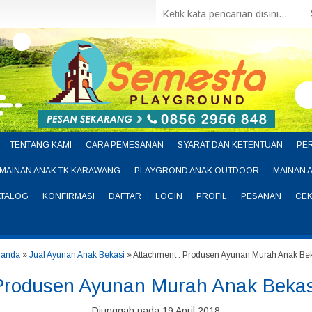
TENTANG KAMI
CARA PEMESANAN
SYARAT DAN KETENTUAN
PE
MAINAN ANAK TK KARAWANG
PLAYGROND ANAK OUTDOOR
MAINAN 
ATALOG
KONFIRMASI
DAFTAR
LOGIN
PROFIL
PESANAN
CEK
randa
»
Jual Ayunan Anak Bekasi
» Attachment : Produsen Ayunan Murah Anak Be
Produsen Ayunan Murah Anak Bekas
Diunggah pada 19 April 2018