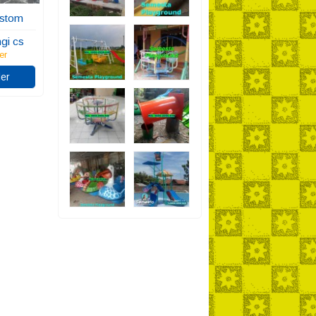
ustom
gi cs
er
er