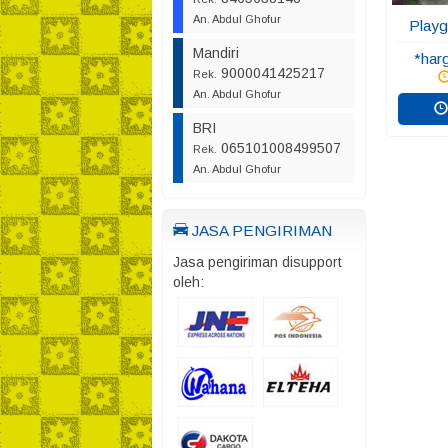
An. Abdul Ghofur
Playg
Mandiri
*har
9000041425217
Rek.
An. Abdul Ghofur
BRI
065101008499507
Rek.
An. Abdul Ghofur
JASA PENGIRIMAN
Jasa pengiriman disupport
oleh: