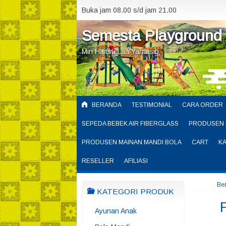
Buka jam 08.00 s/d jam 21.00
Semesta Playground
Min Haitsu Laa Yahtasib
BERANDA
TESTIMONIAL
CARA ORDER
SEPEDA BEBEK AIR FIBERGLASS
PRODUSEN 
PRODUSEN MAINAN MANDI BOLA
CART
K
RESELLER
AFILIASI
Be
KATEGORI PRODUK
Ayunan Anak