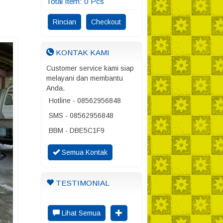
Total Item:
0
Pcs
Rincian
Checkout
KONTAK KAMI
Customer service kami siap
melayani dan membantu
Anda.
Hotline - 08562956848
SMS - 08562956848
BBM - DBE5C1F9
Semua Kontak
TESTIMONIAL
Lihat Semua