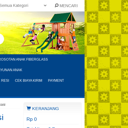
MENCARI
ROSOTAN ANAK FIBERGLASS
AYUNAN ANAK
 RESI
CEK BIAYA KIRIM
PAYMENT
kasi
KERANJANG
i
Rp 0