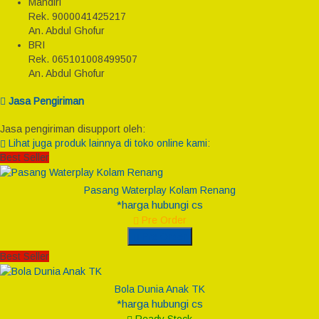
Mandiri
Rek.
9000041425217
An. Abdul Ghofur
BRI
Rek.
065101008499507
An. Abdul Ghofur
Jasa Pengiriman
Jasa pengiriman disupport oleh:
Lihat juga produk lainnya di toko online kami:
Best Seller
Pasang Waterplay Kolam Renang
*harga hubungi cs
Pre Order
Pre Order
Best Seller
Bola Dunia Anak TK
*harga hubungi cs