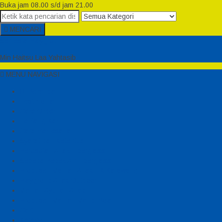
Buka jam 08.00 s/d jam 21.00
MENCARI
Semesta Playground
Min Haitsu Laa Yahtasib
MENU NAVIGASI
Beranda
Testimonial
Cara Order
Tentang Kami
Cara Pemesanan
Syarat dan Ketentuan
Perosotan Anak Fiberglass
Sepeda Bebek Air Fiberglass
Produsen Mainan Anak TK Karawang
Playgrond Anak Outdoor
Mainan Ayunan Anak
Produsen Mainan Mandi Bola
Cart
Katalog