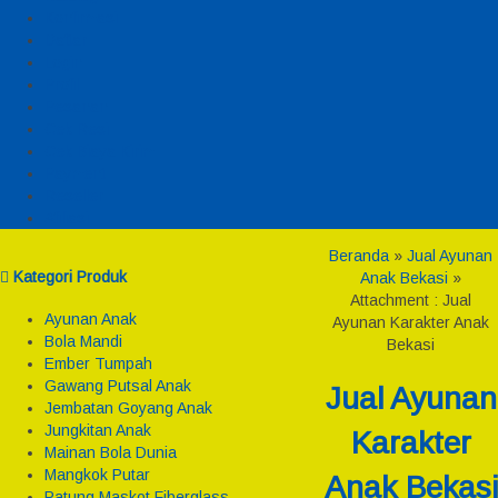
Konfirmasi
Daftar
Login
Profil
Pesanan
Cek Resi
Cek Biaya Kirim
Payment
Reseller
Afiliasi
Beranda
»
Jual Ayunan
Kategori Produk
Anak Bekasi
»
Attachment : Jual
Ayunan Anak
Ayunan Karakter Anak
Bola Mandi
Bekasi
Ember Tumpah
Gawang Putsal Anak
Jual Ayunan
Jembatan Goyang Anak
Jungkitan Anak
Karakter
Mainan Bola Dunia
Mangkok Putar
Anak Bekasi
Patung Maskot Fiberglass