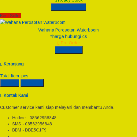
Ready Stock
Hubungi Kami
Best Seller
Wahana Perosotan Waterboom
*harga hubungi cs
Pre Order
Pre Order
Keranjang
Total Item:
pcs
Rincian
Checkout
Kontak Kami
Customer service kami siap melayani dan membantu Anda.
Hotline - 08562956848
SMS - 08562956848
BBM - DBE5C1F9