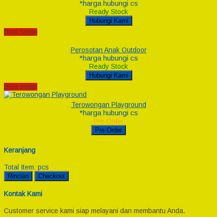
*harga hubungi cs
Ready Stock
Hubungi Kami
Best Seller
Perosotan Anak Outdoor
*harga hubungi cs
Ready Stock
Hubungi Kami
Best Seller
Terowongan Playground
*harga hubungi cs
Pre Order
Pre Order
Keranjang
Total Item:
pcs
Rincian
Checkout
Kontak Kami
Customer service kami siap melayani dan membantu Anda.