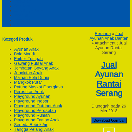
Pesanan
Cek Resi
Cek Biaya Kirim
Payment
Reseller
Afiliasi
Beranda
»
Jual
Ayunan Anak Banten
Kategori Produk
» Attachment : Jual
Ayunan Rantai
Ayunan Anak
Serang
Bola Mandi
Ember Tumpah
Jual
Gawang Putsal Anak
Jembatan Goyang Anak
Ayunan
Jungkitan Anak
Mainan Bola Dunia
Rantai
Mangkok Putar
Patung Maskot Fiberglass
Serang
Perosotan Anak
Playground Ayunan
Playground Indoor
Playground Outdoor Anak
Diunggah pada 26
Playground Perosotan
Mei 2018
Playground Rumah
Playground Taman Anak
Download Gambar
Sepeda Bebek Air
Tangga Pelangi Anak