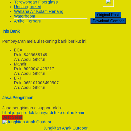
Terowongan Fiberglass
Uncategorized
Wahana Air Kolam Renang
Original Post
Waterboom
Download Gambar
Artikel Terbaru
Info Bank
Pembayaran melalui rekening bank berikut ini:
BCA
Rek.
8465638148
An. Abdul Ghofur
Mandiri
Rek.
9000041425217
An. Abdul Ghofur
BRI
Rek.
065101008499507
An. Abdul Ghofur
Jasa Pengiriman
Jasa pengiriman disupport oleh:
Lihat juga produk lainnya di toko online kami:
Best Seller
Jungkitan Anak Outdoor