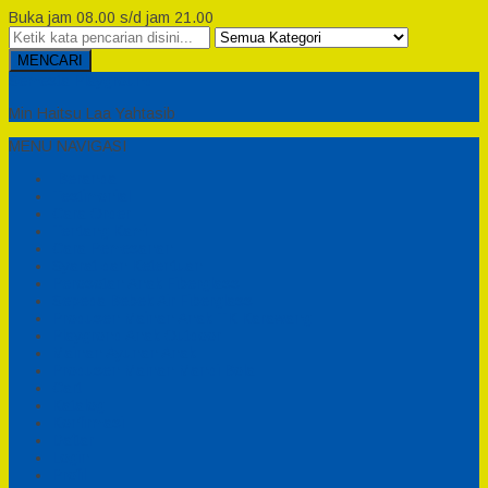
Buka jam 08.00 s/d jam 21.00
MENCARI
Semesta Playground
Min Haitsu Laa Yahtasib
MENU NAVIGASI
Beranda
Testimonial
Cara Order
Tentang Kami
Cara Pemesanan
Syarat dan Ketentuan
Perosotan Anak Fiberglass
Sepeda Bebek Air Fiberglass
Produsen Mainan Anak TK Karawang
Playgrond Anak Outdoor
Mainan Ayunan Anak
Produsen Mainan Mandi Bola
Cart
Katalog
Konfirmasi
Daftar
Login
Profil