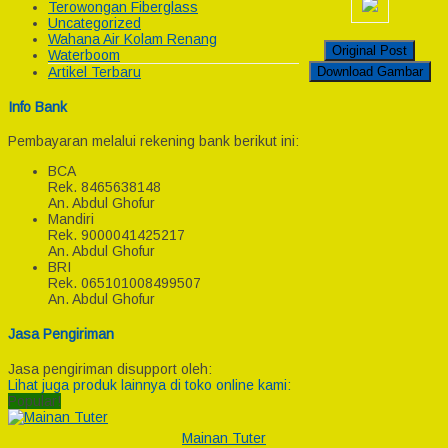
Terowongan Fiberglass
Uncategorized
Wahana Air Kolam Renang
Original Post
Waterboom
Download Gambar
Artikel Terbaru
Info Bank
Pembayaran melalui rekening bank berikut ini:
BCA
Rek.
8465638148
An. Abdul Ghofur
Mandiri
Rek.
9000041425217
An. Abdul Ghofur
BRI
Rek.
065101008499507
An. Abdul Ghofur
Jasa Pengiriman
Jasa pengiriman disupport oleh:
Lihat juga produk lainnya di toko online kami:
Popular!
Mainan Tuter