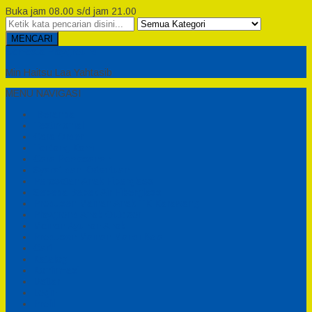
Buka jam 08.00 s/d jam 21.00
MENCARI
Semesta Playground
Min Haitsu Laa Yahtasib
MENU NAVIGASI
Beranda
Testimonial
Cara Order
Tentang Kami
Cara Pemesanan
Syarat dan Ketentuan
Perosotan Anak Fiberglass
Sepeda Bebek Air Fiberglass
Produsen Mainan Anak TK Karawang
Playgrond Anak Outdoor
Mainan Ayunan Anak
Produsen Mainan Mandi Bola
Cart
Katalog
Konfirmasi
Daftar
Login
Profil