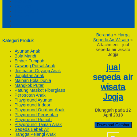
Pesanan
Cek Resi
Cek Biaya Kirim
Payment
Reseller
Afiliasi
Beranda
»
Harga
Sepeda Air Wisata
»
Kategori Produk
Attachment : jual
sepeda air wisata
Ayunan Anak
Jogja
Bola Mandi
Ember Tumpah
jual
Gawang Putsal Anak
Jembatan Goyang Anak
sepeda air
Jungkitan Anak
Mainan Bola Dunia
wisata
Mangkok Putar
Patung Maskot Fiberglass
Jogja
Perosotan Anak
Playground Ayunan
Playground Indoor
Playground Outdoor Anak
Diunggah pada 12
Playground Perosotan
April 2018
Playground Rumah
Playground Taman Anak
Download Gambar
Sepeda Bebek Air
Tangga Pelangi Anak