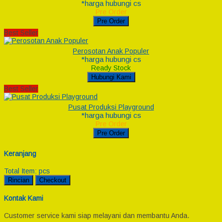
*harga hubungi cs
Pre Order
Pre Order
Best Seller
Perosotan Anak Populer
*harga hubungi cs
Ready Stock
Hubungi Kami
Best Seller
Pusat Produksi Playground
*harga hubungi cs
Pre Order
Pre Order
Keranjang
Total Item:
pcs
Rincian
Checkout
Kontak Kami
Customer service kami siap melayani dan membantu Anda.