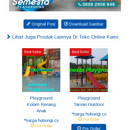
Original Post
Download Gambar
Lihat Juga Produk Lainnya Di Toko Online Kami:
Best Seller
Best Seller
Playground
Playground
Kolam Renang
Taman Outdoor
Anak
*harga hubungi cs
Pre Order
*harga hubungi cs
Pre Order
Pre Order