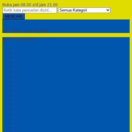
Buka jam 08.00 s/d jam 21.00
MENCARI
Semesta Playground
Min Haitsu Laa Yahtasib
MENU NAVIGASI
Beranda
Testimonial
Cara Order
Tentang Kami
Cara Pemesanan
Syarat dan Ketentuan
Perosotan Anak Fiberglass
Sepeda Bebek Air Fiberglass
Produsen Mainan Anak TK Karawang
Playgrond Anak Outdoor
Mainan Ayunan Anak
Produsen Mainan Mandi Bola
Cart
Katalog
Konfirmasi
Daftar
Login
Profil