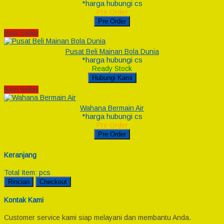
*harga hubungi cs
Pre Order
Pre Order
Best Seller
Pusat Beli Mainan Bola Dunia
*harga hubungi cs
Ready Stock
Hubungi Kami
Best Seller
Wahana Bermain Air
*harga hubungi cs
Pre Order
Pre Order
Keranjang
Total Item:
pcs
Rincian
Checkout
Kontak Kami
Customer service kami siap melayani dan membantu Anda.