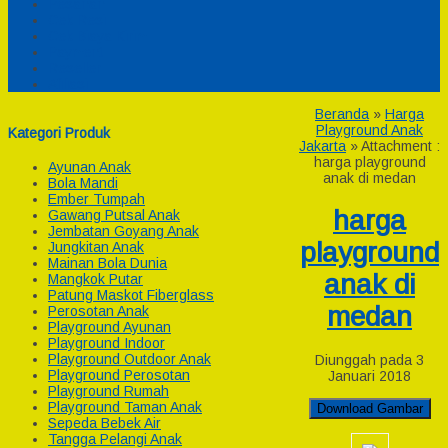
Pesanan
Cek Resi
Cek Biaya Kirim
Payment
Reseller
Afiliasi
Beranda
»
Harga
Playground Anak
Kategori Produk
Jakarta
» Attachment :
harga playground
Ayunan Anak
anak di medan
Bola Mandi
Ember Tumpah
harga
Gawang Putsal Anak
Jembatan Goyang Anak
playground
Jungkitan Anak
Mainan Bola Dunia
anak di
Mangkok Putar
Patung Maskot Fiberglass
medan
Perosotan Anak
Playground Ayunan
Playground Indoor
Playground Outdoor Anak
Diunggah pada 3
Playground Perosotan
Januari 2018
Playground Rumah
Playground Taman Anak
Download Gambar
Sepeda Bebek Air
Tangga Pelangi Anak