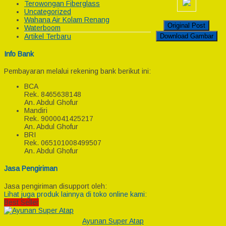
Terowongan Fiberglass
Uncategorized
Wahana Air Kolam Renang
Original Post
Waterboom
Download Gambar
Artikel Terbaru
Info Bank
Pembayaran melalui rekening bank berikut ini:
BCA
Rek.
8465638148
An. Abdul Ghofur
Mandiri
Rek.
9000041425217
An. Abdul Ghofur
BRI
Rek.
065101008499507
An. Abdul Ghofur
Jasa Pengiriman
Jasa pengiriman disupport oleh:
Lihat juga produk lainnya di toko online kami:
Best Seller
Ayunan Super Atap