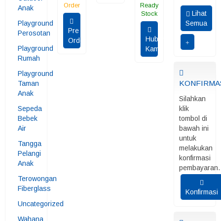
Order
Ready
Anak
Lihat
Stock
Playground
Semua
Pre
Perosotan
Hubungi
Order
Playground
Kami
Rumah
Playground
KONFIRMA
Taman
Anak
Silahkan
Sepeda
klik
Bebek
tombol di
Air
bawah ini
untuk
Tangga
melakukan
Pelangi
konfirmasi
Anak
pembayaran.
Terowongan
Fiberglass
Konfirmasi
Uncategorized
Wahana