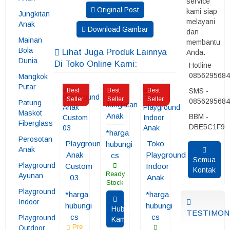
service
Original Post
kami siap
Jungkitan
melayani
Anak
Download Gambar
dan
Mainan
membantu
Bola
Lihat Juga Produk Lainnya
Anda.
Dunia
Di Toko Online Kami:
Hotline -
085629568
Mangkok
Putar
Best
Best
Best
SMS -
Seller
Seller
Seller
085629568
Patung
Jungkitan
Maskot
Anak
BBM -
Fiberglass
DBE5C1F9
*harga
Perosotan
Playground
Toko
hubungi
Anak
Anak
Playground
cs
Semua
Playground
Custom
Indoor
Kontak
Ready
Ayunan
03
Anak
Stock
Playground
*harga
*harga
Indoor
hubungi
hubungi
Hubungi
TESTIMON
cs
cs
Playground
Kami
Pre
Outdoor