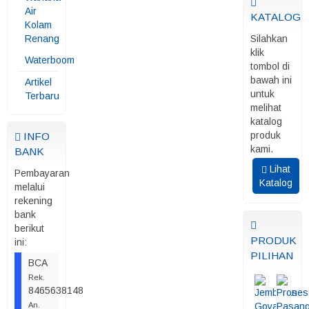
Air
KATALOG
Kolam
Renang
Silahkan
klik
Waterboom
tombol di
bawah ini
Artikel
untuk
Terbaru
melihat
katalog
produk
INFO
kami.
BANK
Lihat
Pembayaran
Katalog
melalui
rekening
bank
berikut
PRODUK
ini:
PILIHAN
BCA
Rek.
8465638148
An.