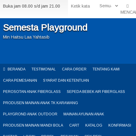
Buka jam 08.00 s/d jam 21.00
MENCA
Semesta Playground
Min Haitsu Laa Yahtasib
BERANDA
TESTIMONIAL
CARA ORDER
TENTANG KAMI
CARA PEMESANAN
SYARAT DAN KETENTUAN
PEROSOTAN ANAK FIBERGLASS
SEPEDA BEBEK AIR FIBERGLASS
PRODUSEN MAINAN ANAK TK KARAWANG
PLAYGROND ANAK OUTDOOR
MAINAN AYUNAN ANAK
PRODUSEN MAINAN MANDI BOLA
CART
KATALOG
KONFIRMASI