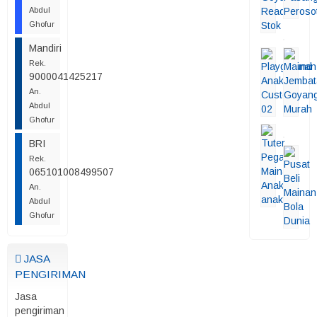
Abdul
Ghofur
Mandiri
Rek.
9000041425217
An.
Abdul
Ghofur
BRI
Rek.
065101008499507
An.
Abdul
Ghofur
JASA
PENGIRIMAN
Jasa
pengiriman