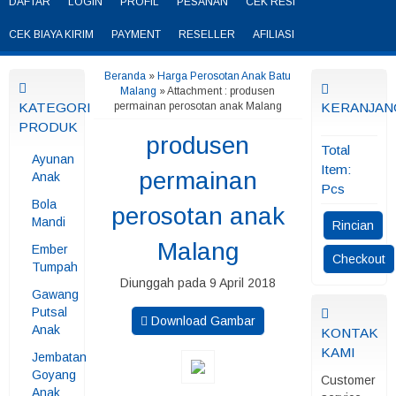
DAFTAR
LOGIN
PROFIL
PESANAN
CEK RESI
CEK BIAYA KIRIM
PAYMENT
RESELLER
AFILIASI
Beranda
»
Harga Perosotan Anak Batu
Malang
» Attachment : produsen
KATEGORI
permainan perosotan anak Malang
KERANJAN
PRODUK
produsen
Total
Ayunan
Item:
permainan
Anak
Pcs
Bola
perosotan anak
Mandi
Rincian
Malang
Ember
Checkout
Tumpah
Diunggah pada 9 April 2018
Gawang
Putsal
Download Gambar
Anak
KONTAK
KAMI
Jembatan
Goyang
Customer
Anak