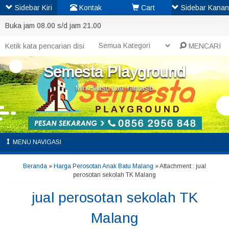
Sidebar Kiri
Kontak
Cart
Sidebar Kanan
Buka jam 08.00 s/d jam 21.00
MENCARI
Semesta Playground
Min Haitsu Laa Yahtasib
MENU NAVIGASI
Beranda
»
Harga Perosotan Anak Batu Malang
» Attachment : jual
perosotan sekolah TK Malang
jual perosotan sekolah TK
Malang