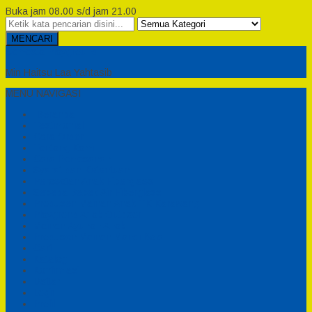
Buka jam 08.00 s/d jam 21.00
MENCARI
Semesta Playground
Min Haitsu Laa Yahtasib
MENU NAVIGASI
Beranda
Testimonial
Cara Order
Tentang Kami
Cara Pemesanan
Syarat dan Ketentuan
Perosotan Anak Fiberglass
Sepeda Bebek Air Fiberglass
Produsen Mainan Anak TK Karawang
Playgrond Anak Outdoor
Mainan Ayunan Anak
Produsen Mainan Mandi Bola
Cart
Katalog
Konfirmasi
Daftar
Login
Profil