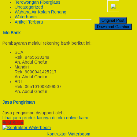
Terowongan Fiberglass
Uncategorized
Wahana Air Kolam Renang
Waterboom
Original Post
Artikel Terbaru
Download Gambar
Info Bank
Pembayaran melalui rekening bank berikut ini:
BCA
Rek.
8465638148
An. Abdul Ghofur
Mandiri
Rek.
9000041425217
An. Abdul Ghofur
BRI
Rek.
065101008499507
An. Abdul Ghofur
Jasa Pengiriman
Jasa pengiriman disupport oleh:
Lihat juga produk lainnya di toko online kami:
Best Seller
Kontraktor Waterboom