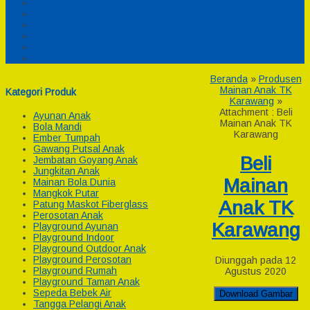
Pesanan
Cek Resi
Cek Biaya Kirim
Payment
Reseller
Afiliasi
Beranda
»
Produsen
Mainan Anak TK
Kategori Produk
Karawang
»
Attachment : Beli
Ayunan Anak
Mainan Anak TK
Bola Mandi
Karawang
Ember Tumpah
Gawang Putsal Anak
Beli
Jembatan Goyang Anak
Jungkitan Anak
Mainan
Mainan Bola Dunia
Mangkok Putar
Anak TK
Patung Maskot Fiberglass
Perosotan Anak
Karawang
Playground Ayunan
Playground Indoor
Playground Outdoor Anak
Playground Perosotan
Diunggah pada 12
Playground Rumah
Agustus 2020
Playground Taman Anak
Sepeda Bebek Air
Download Gambar
Tangga Pelangi Anak