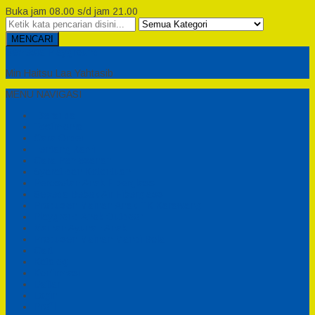
Buka jam 08.00 s/d jam 21.00
MENCARI
Semesta Playground
Min Haitsu Laa Yahtasib
MENU NAVIGASI
Beranda
Testimonial
Cara Order
Tentang Kami
Cara Pemesanan
Syarat dan Ketentuan
Perosotan Anak Fiberglass
Sepeda Bebek Air Fiberglass
Produsen Mainan Anak TK Karawang
Playgrond Anak Outdoor
Mainan Ayunan Anak
Produsen Mainan Mandi Bola
Cart
Katalog
Konfirmasi
Daftar
Login
Profil