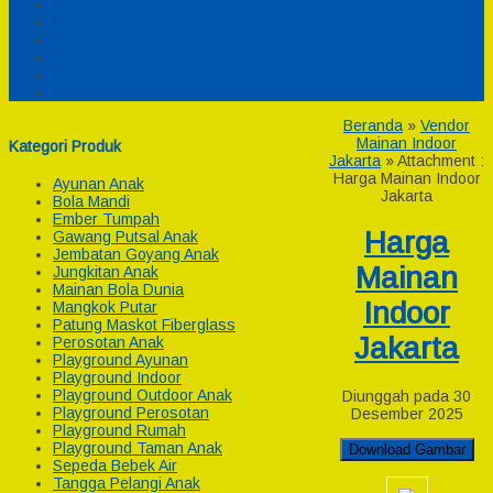
Pesanan
Cek Resi
Cek Biaya Kirim
Payment
Reseller
Afiliasi
Beranda
»
Vendor
Mainan Indoor
Kategori Produk
Jakarta
» Attachment :
Harga Mainan Indoor
Ayunan Anak
Jakarta
Bola Mandi
Ember Tumpah
Harga
Gawang Putsal Anak
Jembatan Goyang Anak
Mainan
Jungkitan Anak
Mainan Bola Dunia
Indoor
Mangkok Putar
Patung Maskot Fiberglass
Jakarta
Perosotan Anak
Playground Ayunan
Playground Indoor
Playground Outdoor Anak
Diunggah pada 30
Playground Perosotan
Desember 2025
Playground Rumah
Playground Taman Anak
Download Gambar
Sepeda Bebek Air
Tangga Pelangi Anak