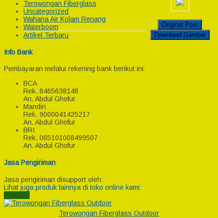
Terowongan Fiberglass
Uncategorized
Wahana Air Kolam Renang
Original Post
Waterboom
Download Gambar
Artikel Terbaru
Info Bank
Pembayaran melalui rekening bank berikut ini:
BCA
Rek.
8465638148
An. Abdul Ghofur
Mandiri
Rek.
9000041425217
An. Abdul Ghofur
BRI
Rek.
065101008499507
An. Abdul Ghofur
Jasa Pengiriman
Jasa pengiriman disupport oleh:
Lihat juga produk lainnya di toko online kami:
Popular!
Terowongan Fiberglass Outdoor