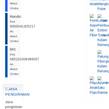
Abdul
Ghofur
Mandiri
Rek.
9000041425217
An.
Abdul
Ghofur
BRI
Rek.
065101008499507
An.
Abdul
Ghofur
JASA
PENGIRIMAN
Jasa
pengiriman