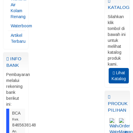
Air
KATALOG
Kolam
Renang
Silahkan
klik
Waterboom
tombol di
bawah ini
Artikel
untuk
Terbaru
melihat
katalog
produk
INFO
kami.
BANK
Lihat
Pembayaran
Katalog
melalui
rekening
bank
berikut
PRODUK
ini:
PILIHAN
BCA
Rek.
8465638148
An.