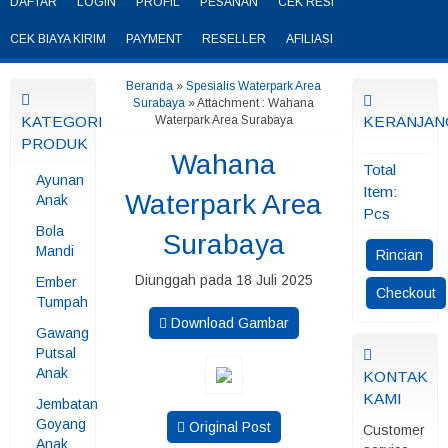
DAFTAR
LOGIN
PROFIL
PESANAN
CEK RESI
CEK BIAYA KIRIM
PAYMENT
RESELLER
AFILIASI
Beranda
»
Spesialis Waterpark Area
Surabaya
» Attachment : Wahana
KATEGORI
Waterpark Area Surabaya
KERANJAN
PRODUK
Wahana
Total
Ayunan
Item:
Waterpark Area
Anak
Pcs
Bola
Surabaya
Mandi
Rincian
Diunggah pada 18 Juli 2025
Ember
Checkout
Tumpah
Download Gambar
Gawang
Putsal
Anak
KONTAK
KAMI
Jembatan
Goyang
Original Post
Customer
Anak