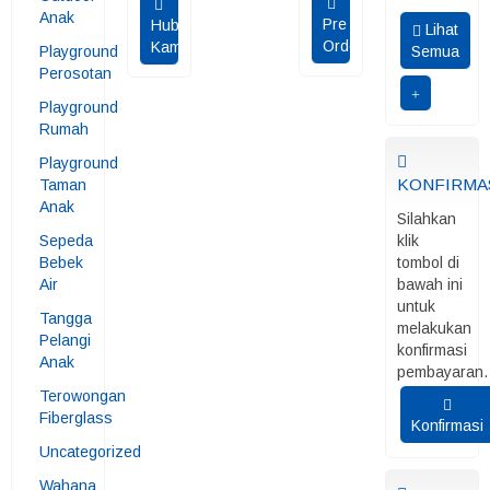
Anak
Pre
Hubungi
Lihat
Order
Kami
Playground
Semua
Perosotan
Playground
Rumah
Playground
KONFIRMA
Taman
Anak
Silahkan
Sepeda
klik
Bebek
tombol di
Air
bawah ini
untuk
Tangga
melakukan
Pelangi
konfirmasi
Anak
pembayaran.
Terowongan
Fiberglass
Konfirmasi
Uncategorized
Wahana