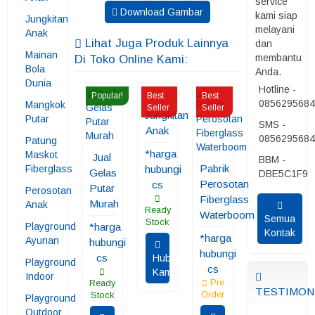
service
Download Gambar
kami siap
Jungkitan
melayani
Anak
Lihat Juga Produk Lainnya
dan
Mainan
membantu
Di Toko Online Kami:
Bola
Anda.
Dunia
Hotline -
Popular!
Best
Best
085629568
Mangkok
Seller
Seller
Jungkitan
Putar
SMS -
Anak
085629568
Patung
*harga
Maskot
Jual
BBM -
Pabrik
Fiberglass
hubungi
Gelas
DBE5C1F9
Perosotan
cs
Putar
Perosotan
Fiberglass
Murah
Anak
Ready
Waterboom
Semua
Stock
Playground
*harga
Kontak
*harga
Ayunan
hubungi
hubungi
cs
Hubungi
Playground
cs
Kami
Indoor
Pre
Ready
TESTIMON
Order
Stock
Playground
Outdoor