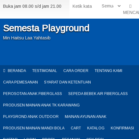
Buka jam 08.00 s/d jam 21.00
MENCA
Semesta Playground
Min Haitsu Laa Yahtasib
BERANDA
TESTIMONIAL
CARA ORDER
TENTANG KAMI
CARA PEMESANAN
SYARAT DAN KETENTUAN
PEROSOTAN ANAK FIBERGLASS
SEPEDA BEBEK AIR FIBERGLASS
PRODUSEN MAINAN ANAK TK KARAWANG
PLAYGROND ANAK OUTDOOR
MAINAN AYUNAN ANAK
PRODUSEN MAINAN MANDI BOLA
CART
KATALOG
KONFIRMASI