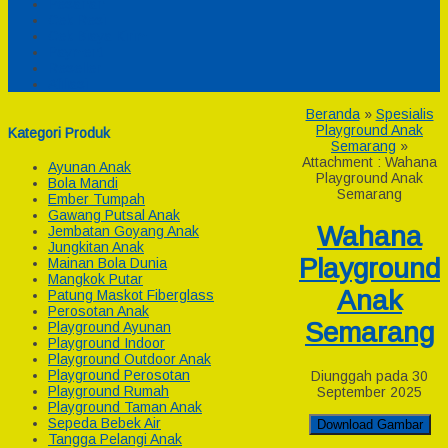
Pesanan
Cek Resi
Cek Biaya Kirim
Payment
Reseller
Afiliasi
Beranda
»
Spesialis
Playground Anak
Kategori Produk
Semarang
»
Attachment : Wahana
Ayunan Anak
Playground Anak
Bola Mandi
Semarang
Ember Tumpah
Gawang Putsal Anak
Wahana
Jembatan Goyang Anak
Jungkitan Anak
Playground
Mainan Bola Dunia
Mangkok Putar
Anak
Patung Maskot Fiberglass
Perosotan Anak
Semarang
Playground Ayunan
Playground Indoor
Playground Outdoor Anak
Playground Perosotan
Diunggah pada 30
Playground Rumah
September 2025
Playground Taman Anak
Sepeda Bebek Air
Download Gambar
Tangga Pelangi Anak