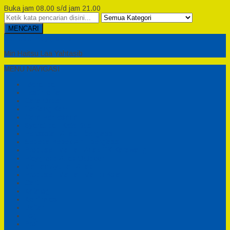
Buka jam 08.00 s/d jam 21.00
MENCARI
Semesta Playground
Min Haitsu Laa Yahtasib
MENU NAVIGASI
Beranda
Testimonial
Cara Order
Tentang Kami
Cara Pemesanan
Syarat dan Ketentuan
Perosotan Anak Fiberglass
Sepeda Bebek Air Fiberglass
Produsen Mainan Anak TK Karawang
Playgrond Anak Outdoor
Mainan Ayunan Anak
Produsen Mainan Mandi Bola
Cart
Katalog
Konfirmasi
Daftar
Login
Profil