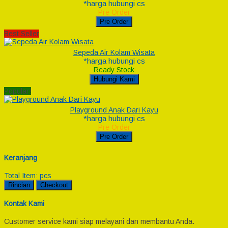
*harga hubungi cs
Pre Order
Pre Order
Best Seller
Sepeda Air Kolam Wisata
*harga hubungi cs
Ready Stock
Hubungi Kami
Popular!
Playground Anak Dari Kayu
*harga hubungi cs
Pre Order
Pre Order
Keranjang
Total Item:
pcs
Rincian
Checkout
Kontak Kami
Customer service kami siap melayani dan membantu Anda.