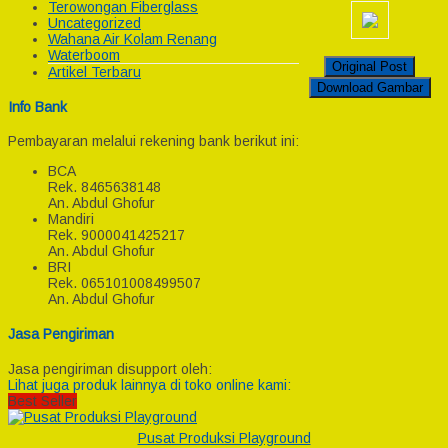
Terowongan Fiberglass
Uncategorized
Wahana Air Kolam Renang
Waterboom
Original Post
Artikel Terbaru
Download Gambar
Info Bank
Pembayaran melalui rekening bank berikut ini:
BCA
Rek.
8465638148
An. Abdul Ghofur
Mandiri
Rek.
9000041425217
An. Abdul Ghofur
BRI
Rek.
065101008499507
An. Abdul Ghofur
Jasa Pengiriman
Jasa pengiriman disupport oleh:
Lihat juga produk lainnya di toko online kami:
Best Seller
Pusat Produksi Playground