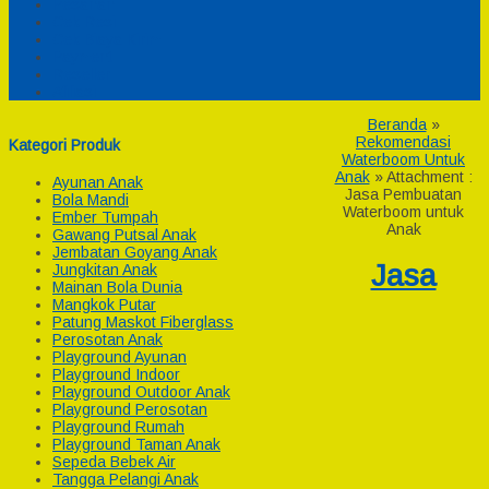
Pesanan
Cek Resi
Cek Biaya Kirim
Payment
Reseller
Afiliasi
Beranda
»
Rekomendasi
Kategori Produk
Waterboom Untuk
Anak
» Attachment :
Ayunan Anak
Jasa Pembuatan
Bola Mandi
Waterboom untuk
Ember Tumpah
Anak
Gawang Putsal Anak
Jembatan Goyang Anak
Jasa
Jungkitan Anak
Mainan Bola Dunia
Mangkok Putar
Patung Maskot Fiberglass
Perosotan Anak
Playground Ayunan
Playground Indoor
Playground Outdoor Anak
Playground Perosotan
Playground Rumah
Playground Taman Anak
Sepeda Bebek Air
Tangga Pelangi Anak