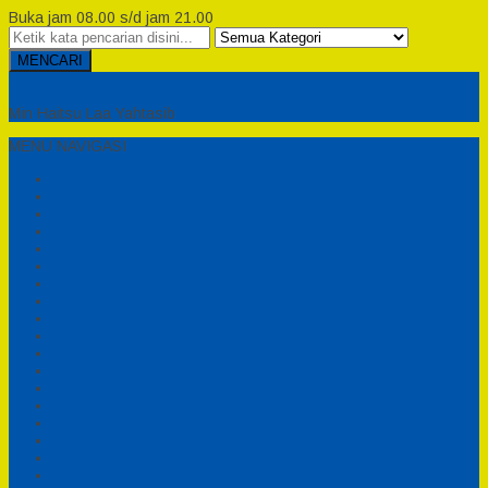
Buka jam 08.00 s/d jam 21.00
MENCARI
Semesta Playground
Min Haitsu Laa Yahtasib
MENU NAVIGASI
Beranda
Testimonial
Cara Order
Tentang Kami
Cara Pemesanan
Syarat dan Ketentuan
Perosotan Anak Fiberglass
Sepeda Bebek Air Fiberglass
Produsen Mainan Anak TK Karawang
Playgrond Anak Outdoor
Mainan Ayunan Anak
Produsen Mainan Mandi Bola
Cart
Katalog
Konfirmasi
Daftar
Login
Profil