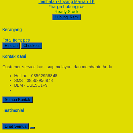
Jembatan Goyang Mainan TK
*harga hubungi cs
Ready Stock
Hubungi Kami
Keranjang
Total Item:
pcs
Rincian
Checkout
Kontak Kami
Customer service kami siap melayani dan membantu Anda.
Hotline - 08562956848
SMS - 08562956848
BBM - DBE5C1F9
Semua Kontak
Testimonial
Lihat Semua