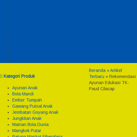
Konfirmasi
Daftar
Login
Profil
Pesanan
Cek Resi
Cek Biaya Kirim
Payment
Reseller
Afiliasi
Beranda
»
Artikel
Kategori Produk
Terbaru
» Rekomendasi
Ayunan Edukasi TK-
Ayunan Anak
Paud Cilacap
Bola Mandi
Ember Tumpah
Gawang Putsal Anak
Jembatan Goyang Anak
Jungkitan Anak
Mainan Bola Dunia
Mangkok Putar
Patung Maskot Fiberglass