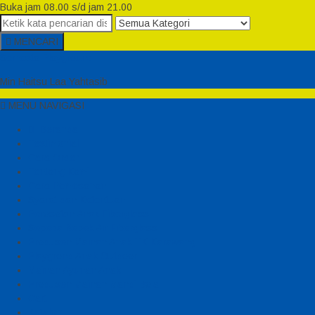
Buka jam 08.00 s/d jam 21.00
MENCARI
Semesta Playground
Min Haitsu Laa Yahtasib
MENU NAVIGASI
Beranda
Testimonial
Cara Order
Tentang Kami
Cara Pemesanan
Syarat dan Ketentuan
Perosotan Anak Fiberglass
Sepeda Bebek Air Fiberglass
Produsen Mainan Anak TK Karawang
Playgrond Anak Outdoor
Mainan Ayunan Anak
Produsen Mainan Mandi Bola
Cart
Katalog