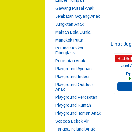
Ember Tumpah
Gawang Putsal Anak
Jembatan Goyang Anak
Jungkitan Anak
Mainan Bola Dunia
Mangkok Putar
Lihat Ju
Patung Maskot
Fiberglass
Best Sel
Perosotan Anak
Jual 
Playground Ayunan
Rp
Playground Indoor
R
Playground Outdoor
L
Anak
Playground Perosotan
Playground Rumah
Playground Taman Anak
Sepeda Bebek Air
Tangga Pelangi Anak