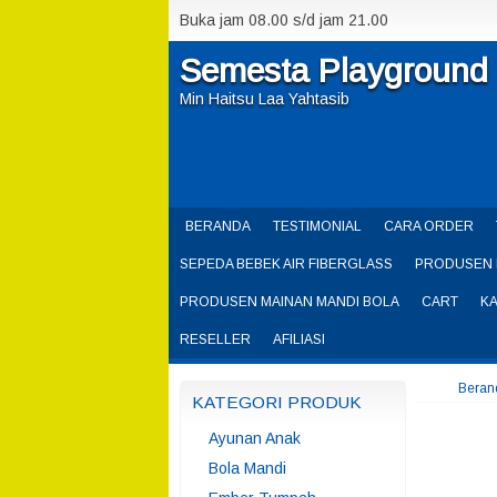
Buka jam 08.00 s/d jam 21.00
Semesta Playground
Min Haitsu Laa Yahtasib
BERANDA
TESTIMONIAL
CARA ORDER
SEPEDA BEBEK AIR FIBERGLASS
PRODUSEN 
PRODUSEN MAINAN MANDI BOLA
CART
K
RESELLER
AFILIASI
Beran
KATEGORI PRODUK
Ayunan Anak
Bola Mandi