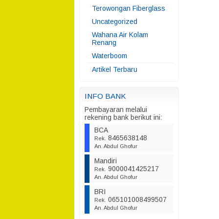
Terowongan Fiberglass
Uncategorized
Wahana Air Kolam
Renang
Waterboom
Artikel Terbaru
INFO BANK
Pembayaran melalui
rekening bank berikut ini:
BCA
8465638148
Rek.
An. Abdul Ghofur
Mandiri
9000041425217
Rek.
An. Abdul Ghofur
BRI
065101008499507
Rek.
An. Abdul Ghofur