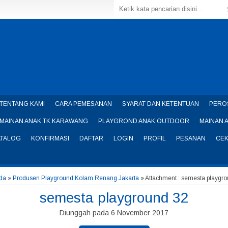
TENTANG KAMI
CARA PEMESANAN
SYARAT DAN KETENTUAN
PERO
MAINAN ANAK TK KARAWANG
PLAYGROND ANAK OUTDOOR
MAINAN 
ATALOG
KONFIRMASI
DAFTAR
LOGIN
PROFIL
PESANAN
CEK
da
»
Produsen Playground Kolam Renang Jakarta
» Attachment : semesta playgr
semesta playground 32
Diunggah pada 6 November 2017