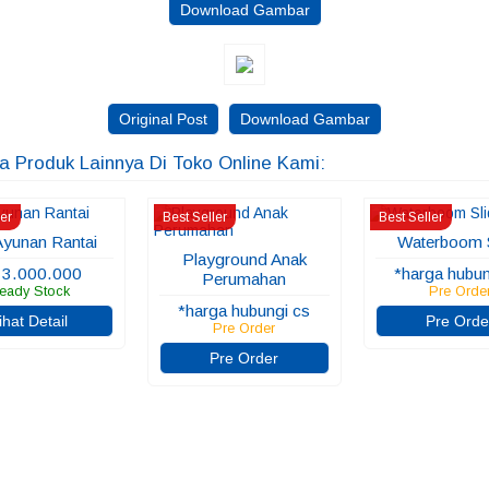
Download Gambar
Original Post
Download Gambar
ga Produk Lainnya Di Toko Online Kami:
ler
Best Seller
Best Seller
Ayunan Rantai
Waterboom 
Playground Anak
 3.000.000
*harga hubun
Perumahan
eady Stock
Pre Orde
*harga hubungi cs
ihat Detail
Pre Orde
Pre Order
Pre Order