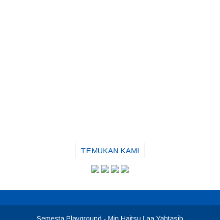
TEMUKAN KAMI
Semesta Playground
- Min Haitsu Laa Yahtasib