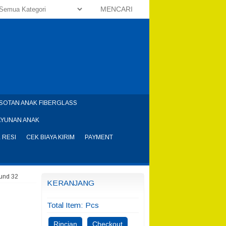
MENCARI
SOTAN ANAK FIBERGLASS
AYUNAN ANAK
 RESI
CEK BIAYA KIRIM
PAYMENT
ound 32
KERANJANG
Total Item:
Pcs
Rincian
Checkout