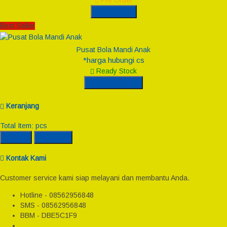
Pre Order
Pre Order
Best Seller
Pusat Bola Mandi Anak
*harga hubungi cs
Ready Stock
Hubungi Kami
Keranjang
Total Item:
pcs
Rincian
Checkout
Kontak Kami
Customer service kami siap melayani dan membantu Anda.
Hotline - 08562956848
SMS - 08562956848
BBM - DBE5C1F9