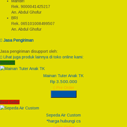
Mandiri
Rek.
9000041425217
An. Abdul Ghofur
BRI
Rek.
065101008499507
An. Abdul Ghofur
Jasa Pengiriman
Jasa pengiriman disupport oleh:
Lihat juga produk lainnya di toko online kami:
Popular!
Mainan Tuter Anak TK
Rp 3.500.000
Pre Order
Pre Order
Best Seller
Sepeda Air Custom
*harga hubungi cs