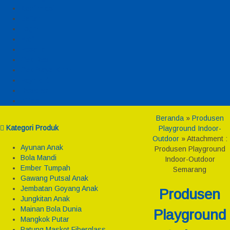
Konfirmasi
Daftar
Login
Profil
Pesanan
Cek Resi
Cek Biaya Kirim
Payment
Reseller
Afiliasi
Beranda
»
Produsen
Kategori Produk
Playground Indoor-
Outdoor
» Attachment :
Ayunan Anak
Produsen Playground
Bola Mandi
Indoor-Outdoor
Ember Tumpah
Semarang
Gawang Putsal Anak
Jembatan Goyang Anak
Produsen
Jungkitan Anak
Mainan Bola Dunia
Playground
Mangkok Putar
Patung Maskot Fiberglass