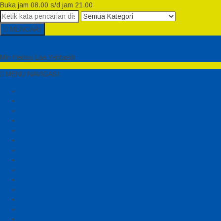
Buka jam 08.00 s/d jam 21.00
MENCARI
Semesta Playground
Min Haitsu Laa Yahtasib
MENU NAVIGASI
Beranda
Testimonial
Cara Order
Tentang Kami
Cara Pemesanan
Syarat dan Ketentuan
Perosotan Anak Fiberglass
Sepeda Bebek Air Fiberglass
Produsen Mainan Anak TK Karawang
Playgrond Anak Outdoor
Mainan Ayunan Anak
Produsen Mainan Mandi Bola
Cart
Katalog