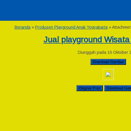
Beranda
»
Produsen Playground Anak Yogyakarta
» Attachment
Jual playground Wisata
Diunggah pada 10 Oktober 
Download Gambar
Original Post
Download Ga