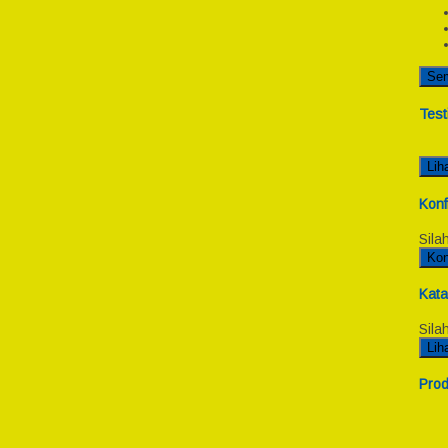
Se
Test
Lih
Konf
Sila
Kon
Kata
Sila
Lih
Prod