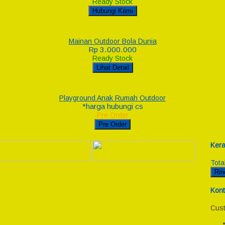
Ready Stock
Hubungi Kami
Mainan Outdoor Bola Dunia
Rp 3.000.000
Ready Stock
Lihat Detail
Playground Anak Rumah Outdoor
*harga hubungi cs
Pre Order
Pre Order
Kera
Tota
Rin
Kont
Cust