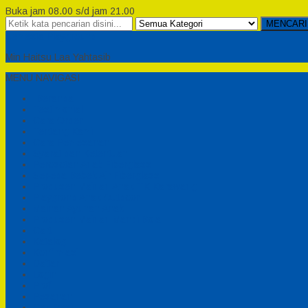
Buka jam 08.00 s/d jam 21.00
MENCARI
Semesta Playground
Min Haitsu Laa Yahtasib
MENU NAVIGASI
Beranda
Testimonial
Cara Order
Tentang Kami
Cara Pemesanan
Syarat dan Ketentuan
Perosotan Anak Fiberglass
Sepeda Bebek Air Fiberglass
Produsen Mainan Anak TK Karawang
Playgrond Anak Outdoor
Mainan Ayunan Anak
Produsen Mainan Mandi Bola
Cart
Katalog
Konfirmasi
Daftar
Login
Profil
Pesanan
Cek Resi