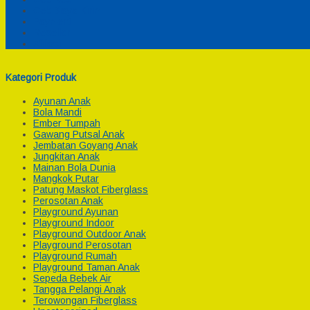
Cek Biaya Kirim
Payment
Reseller
Afiliasi
Kategori Produk
Ayunan Anak
Bola Mandi
Ember Tumpah
Gawang Putsal Anak
Jembatan Goyang Anak
Jungkitan Anak
Mainan Bola Dunia
Mangkok Putar
Patung Maskot Fiberglass
Perosotan Anak
Playground Ayunan
Playground Indoor
Playground Outdoor Anak
Playground Perosotan
Playground Rumah
Playground Taman Anak
Sepeda Bebek Air
Tangga Pelangi Anak
Terowongan Fiberglass