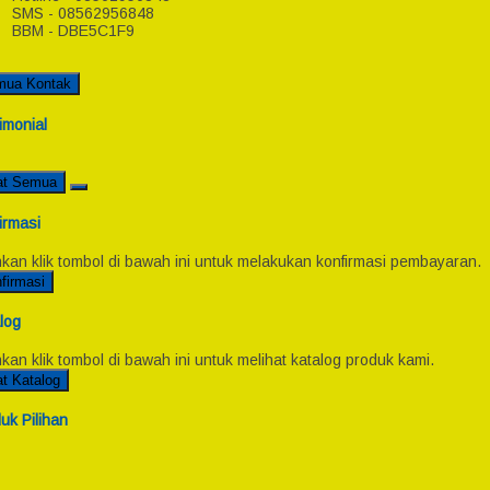
SMS - 08562956848
BBM - DBE5C1F9
mua Kontak
imonial
at Semua
irmasi
hkan klik tombol di bawah ini untuk melakukan konfirmasi pembayaran.
firmasi
log
hkan klik tombol di bawah ini untuk melihat katalog produk kami.
at Katalog
uk Pilihan