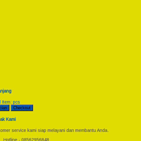
njang
l Item:
pcs
cian
Checkout
ak Kami
omer service kami siap melayani dan membantu Anda.
Hotline - 08562956848