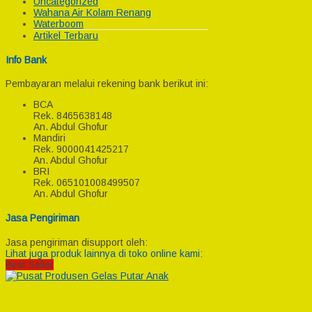
Uncategorized
Wahana Air Kolam Renang
Waterboom
Artikel Terbaru
Info Bank
Pembayaran melalui rekening bank berikut ini:
BCA
Rek.
8465638148
An. Abdul Ghofur
Mandiri
Rek.
9000041425217
An. Abdul Ghofur
BRI
Rek.
065101008499507
An. Abdul Ghofur
Jasa Pengiriman
Jasa pengiriman disupport oleh:
Lihat juga produk lainnya di toko online kami:
Best Seller