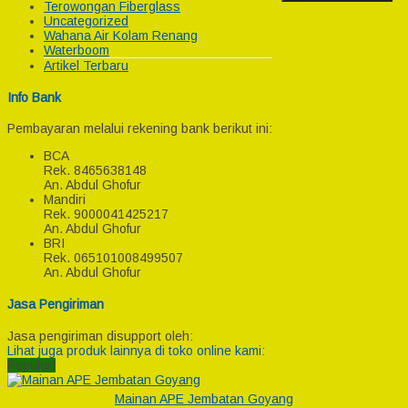
Terowongan Fiberglass
Uncategorized
Wahana Air Kolam Renang
Waterboom
Artikel Terbaru
Info Bank
Pembayaran melalui rekening bank berikut ini:
BCA
Rek.
8465638148
An. Abdul Ghofur
Mandiri
Rek.
9000041425217
An. Abdul Ghofur
BRI
Rek.
065101008499507
An. Abdul Ghofur
Jasa Pengiriman
Jasa pengiriman disupport oleh:
Lihat juga produk lainnya di toko online kami:
Popular!
Mainan APE Jembatan Goyang