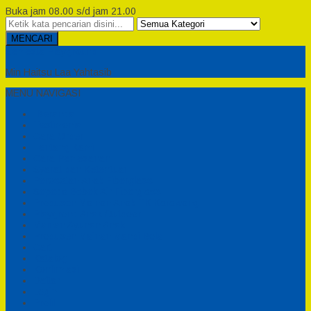
Buka jam 08.00 s/d jam 21.00
MENCARI
Semesta Playground
Min Haitsu Laa Yahtasib
MENU NAVIGASI
Beranda
Testimonial
Cara Order
Tentang Kami
Cara Pemesanan
Syarat dan Ketentuan
Perosotan Anak Fiberglass
Sepeda Bebek Air Fiberglass
Produsen Mainan Anak TK Karawang
Playgrond Anak Outdoor
Mainan Ayunan Anak
Produsen Mainan Mandi Bola
Cart
Katalog
Konfirmasi
Daftar
Login
Profil