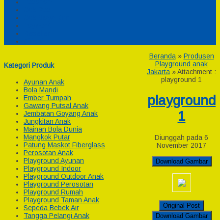
Pesanan
Cek Resi
Cek Biaya Kirim
Payment
Reseller
Afiliasi
Beranda
»
Produsen
Playground anak
Kategori Produk
Jakarta
» Attachment :
playground 1
Ayunan Anak
Bola Mandi
playground
Ember Tumpah
Gawang Putsal Anak
1
Jembatan Goyang Anak
Jungkitan Anak
Mainan Bola Dunia
Mangkok Putar
Diunggah pada 6
Patung Maskot Fiberglass
November 2017
Perosotan Anak
Playground Ayunan
Download Gambar
Playground Indoor
Playground Outdoor Anak
Playground Perosotan
Playground Rumah
Playground Taman Anak
Original Post
Sepeda Bebek Air
Tangga Pelangi Anak
Download Gambar