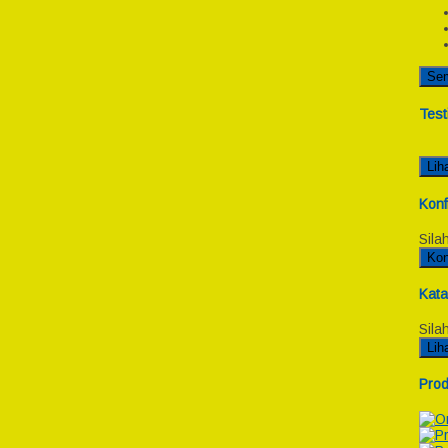
Se
Test
Lih
Konf
Sila
Kon
Kata
Sila
Lih
Prod