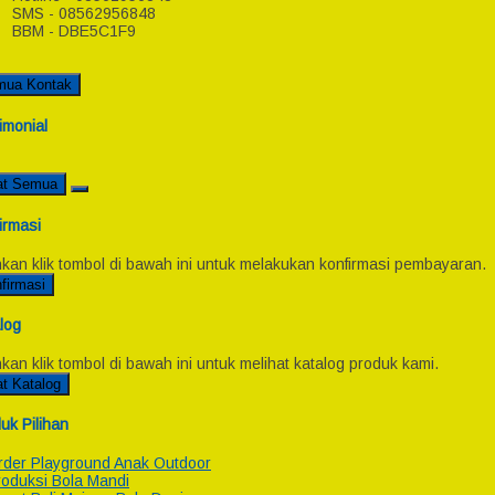
SMS - 08562956848
BBM - DBE5C1F9
mua Kontak
imonial
at Semua
irmasi
hkan klik tombol di bawah ini untuk melakukan konfirmasi pembayaran.
firmasi
log
hkan klik tombol di bawah ini untuk melihat katalog produk kami.
at Katalog
uk Pilihan