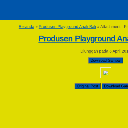
Beranda
»
Produsen Playground Anak Bali
» Attachment : 
Produsen Playground An
Diunggah pada 6 April 20
Download Gambar
Original Post
Download Ga