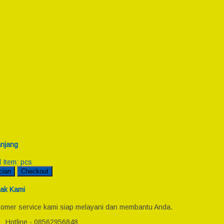
njang
l Item:
pcs
cian
Checkout
ak Kami
omer service kami siap melayani dan membantu Anda.
Hotline - 08562956848