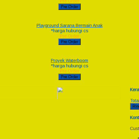
Pre Order
Pre Order
Playground Sarana Bermain Anak
*harga hubungi cs
Pre Order
Pre Order
Proyek Waterboom
*harga hubungi cs
Pre Order
Pre Order
Kera
Tota
Rin
Kont
Cust