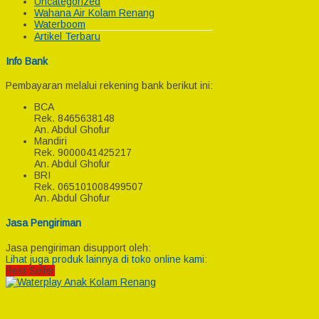
Uncategorized
Wahana Air Kolam Renang
Waterboom
Artikel Terbaru
Info Bank
Pembayaran melalui rekening bank berikut ini:
BCA
Rek.
8465638148
An. Abdul Ghofur
Mandiri
Rek.
9000041425217
An. Abdul Ghofur
BRI
Rek.
065101008499507
An. Abdul Ghofur
Jasa Pengiriman
Jasa pengiriman disupport oleh:
Lihat juga produk lainnya di toko online kami:
Best Seller