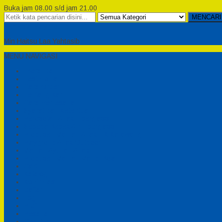
Buka jam 08.00 s/d jam 21.00
MENCARI
Semesta Playground
Min Haitsu Laa Yahtasib
MENU NAVIGASI
Beranda
Testimonial
Cara Order
Tentang Kami
Cara Pemesanan
Syarat dan Ketentuan
Perosotan Anak Fiberglass
Sepeda Bebek Air Fiberglass
Produsen Mainan Anak TK Karawang
Playgrond Anak Outdoor
Mainan Ayunan Anak
Produsen Mainan Mandi Bola
Cart
Katalog
Konfirmasi
Daftar
Login
Profil
Pesanan
Cek Resi