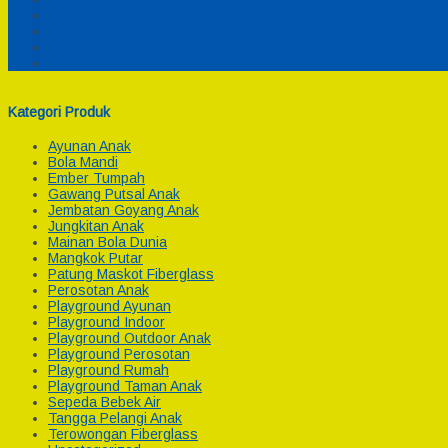
Cek Biaya Kirim
Payment
Reseller
Afiliasi
Kategori Produk
Ayunan Anak
Bola Mandi
Ember Tumpah
Gawang Putsal Anak
Jembatan Goyang Anak
Jungkitan Anak
Mainan Bola Dunia
Mangkok Putar
Patung Maskot Fiberglass
Perosotan Anak
Playground Ayunan
Playground Indoor
Playground Outdoor Anak
Playground Perosotan
Playground Rumah
Playground Taman Anak
Sepeda Bebek Air
Tangga Pelangi Anak
Terowongan Fiberglass