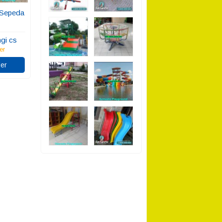
 Sepeda
gi cs
er
er