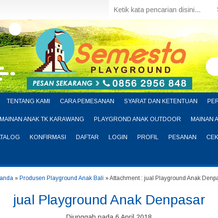
TENTANG KAMI
CARA PEMESANAN
SYARAT DAN KETENTUAN
PE
MAINAN ANAK TK KARAWANG
PLAYGROND ANAK OUTDOOR
MAINAN 
ATALOG
KONFIRMASI
DAFTAR
LOGIN
PROFIL
PESANAN
CEK
randa
»
Produsen Playground Anak Bali
» Attachment : jual Playground Anak Denp
jual Playground Anak Denpasar
Diunggah pada 6 April 2018