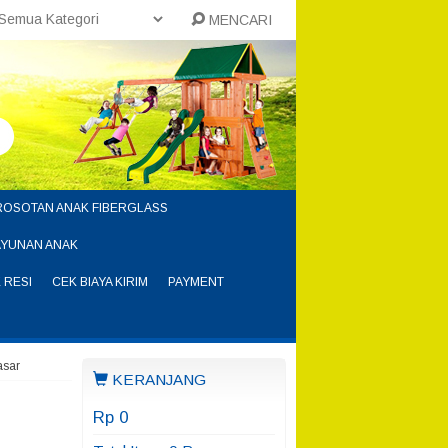
MENCARI
ROSOTAN ANAK FIBERGLASS
AYUNAN ANAK
 RESI
CEK BIAYA KIRIM
PAYMENT
asar
KERANJANG
Rp 0