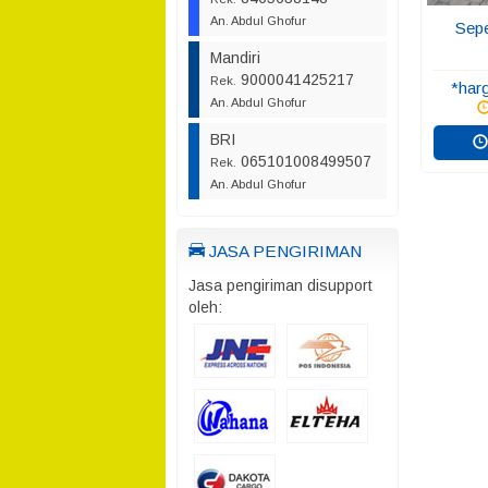
An. Abdul Ghofur
Sepe
Mandiri
9000041425217
Rek.
*har
An. Abdul Ghofur
BRI
065101008499507
Rek.
An. Abdul Ghofur
JASA PENGIRIMAN
Jasa pengiriman disupport
oleh: