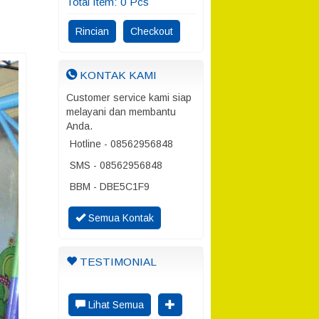
Total Item:
0
Pcs
Rincian
Checkout
KONTAK KAMI
Customer service kami siap
melayani dan membantu
Anda.
Hotline - 08562956848
SMS - 08562956848
BBM - DBE5C1F9
Semua Kontak
TESTIMONIAL
Lihat Semua