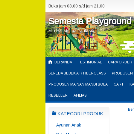
Buka jam 08.00 s/d jam 21.00
Semesta Playground
Min Haitsu Laa Yahtasib
BERANDA
TESTIMONIAL
CARA ORDER
SEPEDA BEBEK AIR FIBERGLASS
PRODUSEN 
PRODUSEN MAINAN MANDI BOLA
CART
K
RESELLER
AFILIASI
Be
KATEGORI PRODUK
Ayunan Anak